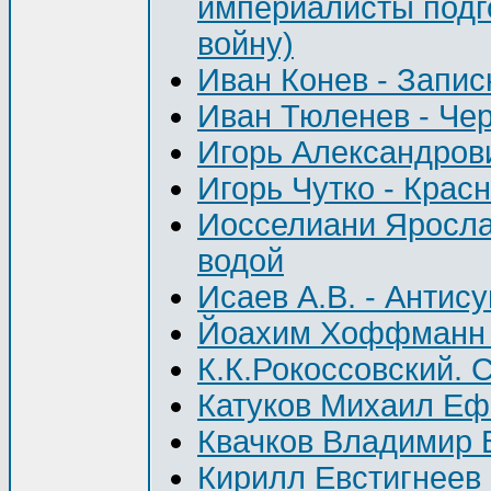
империалисты подг
войну)
Иван Конев - Запи
Иван Тюленев - Чер
Игорь Александрови
Игорь Чутко - Крас
Иосселиани Ярослав
водой
Исаев А.В. - Антису
Йоахим Хоффманн -
К.К.Рокоссовский. 
Катуков Михаил Ефи
Квачков Владимир 
Кирилл Евстигнеев 