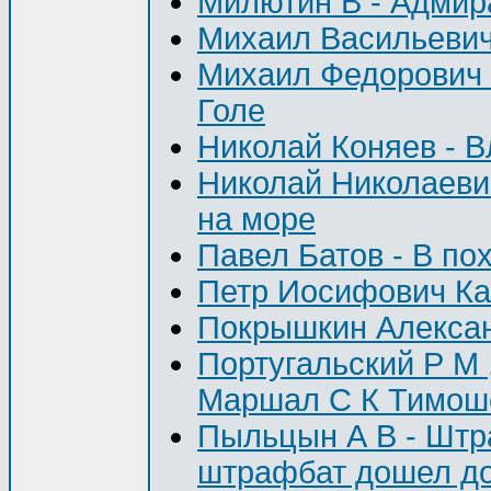
Милютин В - Адмир
Михаил Васильевич
Михаил Федорович В
Голе
Николай Коняев - В
Николай Николаеви
на море
Павел Батов - В по
Петр Иосифович Кап
Покрышкин Алексан
Португальский Р М 
Маршал С К Тимош
Пыльцын А В - Штр
штрафбат дошел д