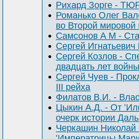
Рихард Зорге - 
Романько Олег Вал
во Второй мировой
Самсонов А М - Ст
Сергей Игнатьевич
Сергей Козлов - Сп
двадцать лет войны.
Сергей Чуев - Прок
III рейха
Филатов В.И. - Вла
Цыкин А.Д. - От 'И
очерк истории Дал
Черкашин Николай 
'Императрицы Марии