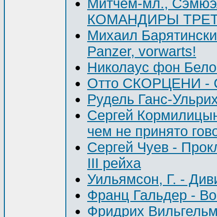
Митчем-мл., Сэмюэ
КОМАНДИРЫ ТРЕТ
Михаил Барятинск
Panzer, vorwarts!
Николаус фон Бело
Отто СКОРЦЕНИ -
Рудель Ганс-Ульрих
Сергей Кормилицын
чем не принято гов
Сергей Чуев - Прок
III рейха
Уильямсон, Г. - Див
Франц Гальдер - В
Фридрих Вильгельм