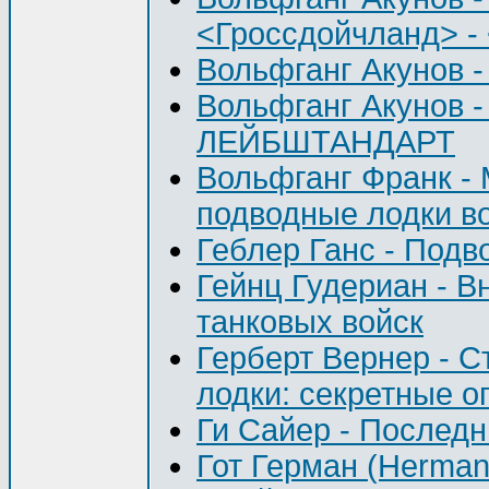
<Гроссдойчланд> 
Вольфганг Акунов
Вольфганг Акунов
ЛЕЙБШТАНДАРТ
Вольфганг Франк - 
подводные лодки в
Геблер Ганс - Подв
Гейнц Гудериан - В
танковых войск
Герберт Вернер - 
лодки: секретные о
Ги Сайер - Последн
Гот Герман (Herman