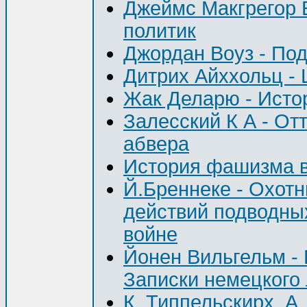
Джеймс Макгрегор Б
политик
Джордан Воуз - По
Дитрих Айххольц -
Жак Деларю - Исто
Залесский К А - От
абвера
История фашизма в
Й.Бреннеке - Охотн
действий подводны
войне
Йонен Вильгельм -
Записки немецкого 
К. Типпельскирх, А.