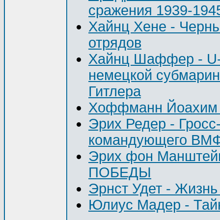
сражения 1939-1945 
Хайнц Хене - Черн
отрядов
Хайнц Шаффер - U-
немецкой субмарин
Гитлера
Хоффманн Йоахим -
Эрих Редер - Грос
командующего ВМФ 
Эрих фон Манштейн
ПОБЕДЫ
Эрнст Удет - Жизнь
Юлиус Мадер - Тай