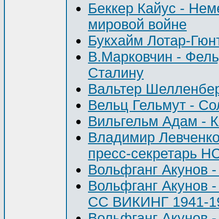
Беккер Кайус - Нем
мировой войне
Букхайм Лотар-Гюнт
В.Марковчин - Фел
Сталину
Вальтер Шелленбе
Вельц Гельмут - Со
Вильгельм Адам -
Владимир Левченко
пресс-секретарь 
Вольфганг Акунов -
Вольфганг Акунов
СС ВИКИНГ 1941-1
Вольфганг Акуно