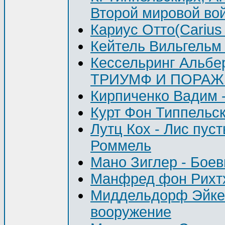
Второй мировой во
Кариус Отто(Carius 
Кейтель Вильгельм
Кессельринг Альбер
ТРИУМФ И ПОРА
Кирпиченко Вадим
Курт Фон Типпельск
Лутц Кох - Лис пу
Роммель
Мано Зиглер - Бое
Манфред фон Рихтх
Миддельдорф Эйке -
вооружение