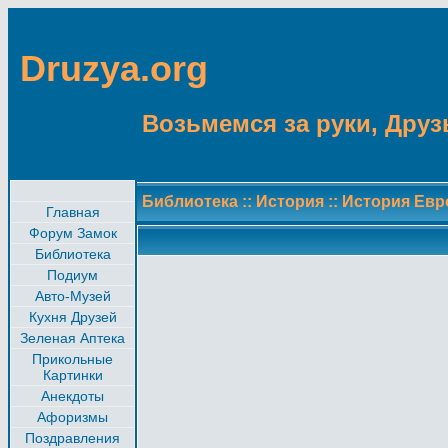
Druzya.org
Возьмемся за руки, Друзь
Библиотека
::
История
::
История Ев
Главная
Форум Замок
Библиотека
Подиум
Авто-Музей
Кухня Друзей
Зеленая Аптека
Прикольные
Картинки
Анекдоты
Афоризмы
Поздравления