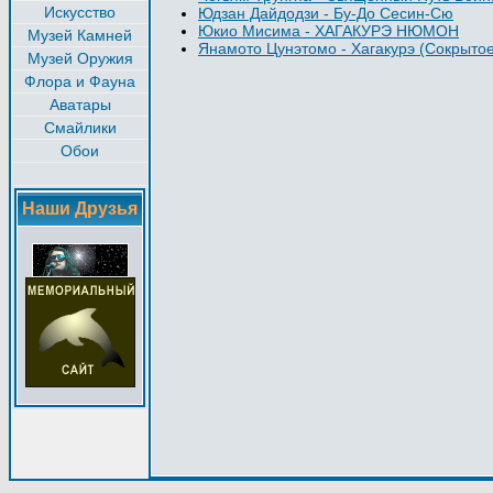
Искусство
Юдзан Дайдодзи - Бу-До Сесин-Сю
Юкио Мисима - ХАГАКУРЭ НЮМОН
Музей Камней
Янамото Цунэтомо - Хагакурэ (Сокрытое
Музей Оружия
Флора и Фауна
Аватары
Смайлики
Обои
Наши Друзья