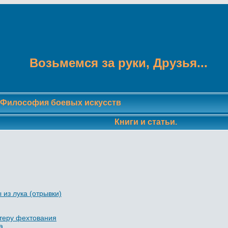
Возьмемся за руки, Друзья...
Философия боевых искусств
Книги и статьи.
 из лука (отрывки)
стеру фехтования
а