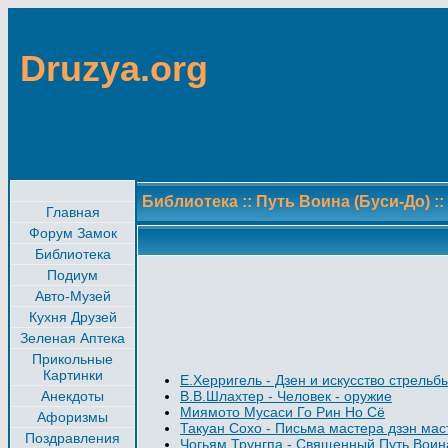
Druzya.org
Библиотека
::
Путь Воина (Буси-До)
::
Главная
Форум Замок
Библиотека
Подиум
Авто-Музей
Кухня Друзей
Зеленая Аптека
Прикольные
Картинки
E.Херригель - Дзен и искусство стрельбы
Анекдоты
В.В.Шлахтер - Человек - оружие
Миямото Мусаси Го Рин Но Сё
Афоризмы
Такуан Сохо - Письма мастера дзэн ма
Поздравления
Чогьям Трунгпа - Священный Путь Воин