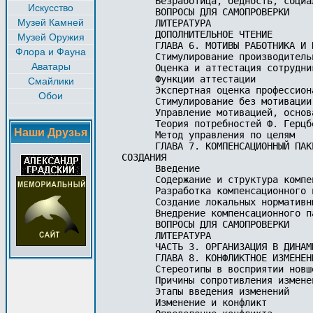
      Безработица, бедность, социа
Искусство
      ВОПРОСЫ ДЛЯ САМОПРОВЕРКИ

Музей Камней
      ЛИТЕРАТУРА

      ДОПОЛНИТЕЛЬНОЕ ЧТЕНИЕ 

Музей Оружия
      ГЛАВА 6. МОТИВЫ РАБОТНИКА И 
Флора и Фауна
      Стимулирование производитель
Аватары
      Оценка и аттестация сотрудник
      Функции аттестации

Смайлики
      Экспертная оценка профессион
Обои
      Стимулирование без мотивации

      Управление мотивацией, основ
      Теория потребностей Ф. Герцбе
Наши Друзья
      Метод управления по целям

      ГЛАВА 7. КОМПЕНСАЦИОННЫЙ ПАК
СОЗДАНИЯ

      Введение

      Содержание и структура компе
      Разработка компенсационного п
      Создание локальных нормативны
      Внедрение компенсационного па
      ВОПРОСЫ ДЛЯ САМОПРОВЕРКИ 

      ЛИТЕРАТУРА

      ЧАСТЬ 3. ОРГАНИЗАЦИЯ В ДИНАМИ
      ГЛАВА 8. КОНФЛИКТНОЕ ИЗМЕНЕН
      Стереотипы в восприятии новше
      Причины сопротивления изменен
      Этапы введения изменений

      Изменение и конфликт
