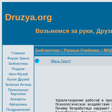
Druzya.org
Возьмемся за руки, Друзь
Библиотека
::
Разные Учебники
::
МОД
Главная
Форум Замок
[Весь Текст]
Библиотека
Подиум
Авто-Музей
Кухня Друзей
Зеленая Аптека
Прикольные
Картинки
Анекдоты
      Удовлетворение работой и про
Афоризмы
      Психологическое воздействие б
      Почему безработица нарушает 
Поздравления