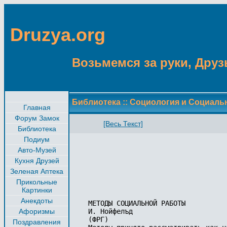
Druzya.org
Возьмемся за руки, Друзь
Библиотека
::
Социология и Социаль
Главная
Форум Замок
[Весь Текст]
Библиотека
Подиум
Авто-Музей
Кухня Друзей
Зеленая Аптека
Прикольные
Картинки
Анекдоты
МЕТОДЫ СОЦИАЛЬНОЙ РАБОТЫ

Афоризмы
И. Нойфелъд

(ФРГ)

Поздравления