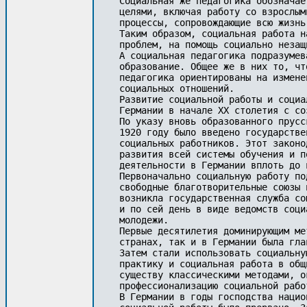
Социальная же педагогика обозначае
целями, включая работу со взрослым
процессы, сопровождающие всю жизнь 
Таким образом, социальная работа н
проблем, на помощь социально незащ
А социальная педагогика подразумев
образование. Общее же в них то, чт
педагогика ориентированы на измене
социальных отношений.

Развитие социальной работы и социа
Германии в начале XX столетия с со
По указу вновь образованного прусс
1920 году было введено государстве
социальных работников. Этот законо
развития всей системы обучения и п
деятельности в Германии вплоть до 
Первоначально социальную работу по
свободные благотворительные союзы 
возникла государственная служба со
и по сей день в виде ведомств соци
молодежи.

Первые десятилетия доминирующим ме
странах, так и в Германии была гла
Затем стали использовать социальну
практику и социальная работа в общ
существу классическими методами, о
профессионализацию социальной рабо
В Германии в годы господства нацио