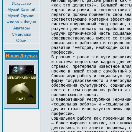
Методы принято рассматривать как ч
Искусство
«как это делается?». Большей часть
Музей Камней
каркас или рамки, в соответствии с
педагоги должны применять свои зна
Музей Оружия
соответствующие критерии эффективн
Флора и Фауна
систематизированный свод правил, п
Аватары
разумно действовать на «рабочих пол
Будучи органической часть социальн
Смайлики
совершенствовались вместе со стано
Обои
социального работника и социальног
развитие 'методов, необходим хотя 
профессии.

Наши Друзья
В разных странах эти пути развития
и система подготовки кадров для ее
странах, претерпели известное влия
носило в нашей стране самобытный х
Социальную работу и социальную пед
форму государственного и внегосуда
обеспечения культурного, социально
вместе с тем социальная работа и с
полном смысле слова.

В Федеративной Республике Германии
«социальная работа» и «социальная 
других стран используется лишь одн
профессии.

Социальная работа как преемница пе
— более широкое понятие, но включа
деятельность по защите человека, п