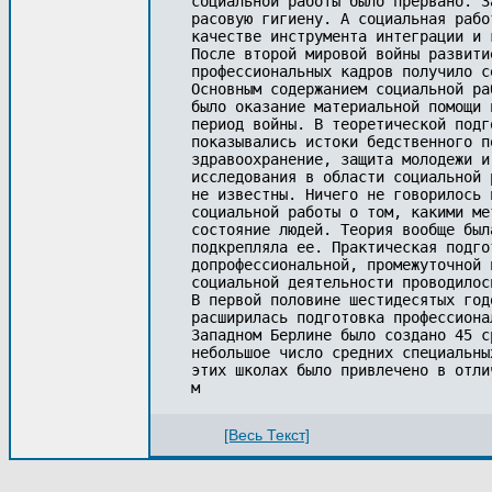
социальной работы было прервано. З
расовую гигиену. А социальная рабо
качестве инструмента интеграции и 
После второй мировой войны развити
профессиональных кадров получило с
Основным содержанием социальной ра
было оказание материальной помощи 
период войны. В теоретической подг
показывались истоки бедственного п
здравоохранение, защита молодежи и
исследования в области социальной 
не известны. Ничего не говорилось 
социальной работы о том, какими ме
состояние людей. Теория вообще был
подкрепляла ее. Практическая подго
допрофессиональной, промежуточной 
социальной деятельности проводилос
В первой половине шестидесятых год
расширилась подготовка профессиона
Западном Берлине было создано 45 с
небольшое число средних специальны
этих школах было привлечено в отли
м
[Весь Текст]