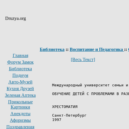
Druzya.org
Библиотека
::
Воспитание и Педагогика
::
Главная
[Весь Текст]
Форум Замок
Библиотека
Подиум
Авто-Музей
Кухня Друзей
Зеленая Аптека
Прикольные
Картинки
Анекдоты
Афоризмы
Поздравления