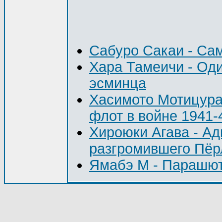
Сабуро Сакаи - Са
Хара Тамеичи - Од
эсминца
Хасимото Мотицура
флот в войне 1941-4
Хироюки Агава - А
разгромившего Пёр
Ямабэ М - Парашют