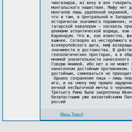
чингизидов, из веку в век говорить
монгольского нашествия. Мифу нет д
монголов лишь удаленной окраиной, 
что и там, в Центральной и Западно
исторически значимого поражения; н
татарской кавалерии — насквозь про
шлемами атлантической водицы, кою 
Каракорум. Что ж, как известно, фа
важнее. Сотворяя из нестерпимого в
всеевропейского щита, миф возвраща
значимости и достоинства. В действ
геополитических просторах, а в общ
мнимой унизительности нанесенного 
Говорю мнимой, ибо нет и не может 
нанесенном достойным противником. 
достойным, сомневаться не приходит
 Однако сохранение лица — лишь пер
иго, и на смену ему пришло ощущени
вечной несбыточной мечты о черномо
Третьего Рима были закреплены Иван
безвластными уже византийскими Пал
россий
[Весь Текст]