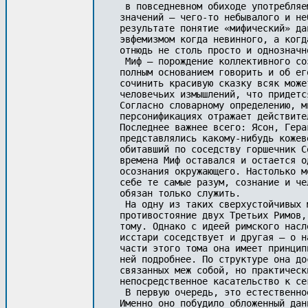
 в повседневном обиходе употребляе
значений — чего-то небывалого и не
результате понятие «мифический» да
эвфемизмом когда невинного, а когд
отнюдь не столь просто и однозначно
 Миф — порождение коллективного со
полным основанием говорить и об ег
сочинить красивую сказку всяк може
человечьих измышлений, что придетс
Согласно словарному определению, м
персонификациях отражает действите
Последнее важнее всего: Ясон, Гера
представлялись какому-нибудь кожев
обитавший по соседству горшечник С
времена Миф оставался и остается о
осознания окружающего. Настолько м
себе те самые разум, сознание и че
обязан только служить.

 На одну из таких сверхустойчивых 
противостояние двух Третьих Римов,
тому. Однако с идеей римского насл
исстари соседствует и другая — о н
части этого тома она имеет принцип
ней подробнее. По структуре она до
связанных меж собой, но практическ
непосредственное касательство к се
 В первую очередь, это естественно
Именно оно побудило обложенный дан