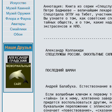
Искусство
Аннотация: Книга из серии «Спецслу
Музей Камней
Петре Бадмаеве — величайшим лекаре
Музей Оружия
Спецотдела ОГПУ на Тибет, участник
Вы узнаете о том, как советские сп
Флора и Фауна
тайных обществ, и о том, какие над
Аватары
экстрасенсов и НЛО.

Смайлики
Обои
-----------------------------------
Наши Друзья
 Александр Колпакиди

 СПЕЦСЛУЖБЫ РОССИИ. ОККУЛЬТНЫЕ СИЛЫ
 ПОСЛЕДНИЙ ШАМАН

 Андрей Балабуха. Естествознание в 
 Если волшебным ключом к первому т
«тайна» (и к нему, клятвенно завер
придется воспользоваться другим, н
буквальном переложении с эллинског
означает «повествование», «сказани