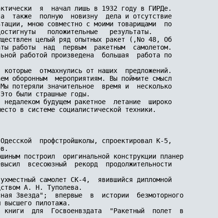
ктически  я  начал лишь в 1932 году в ГИРДе.

а  также  полную  новизну  дела и отсутствие

тации, мною совместно с моими товарищами  по

остигнуты   положительные   результаты.

ществлен целый ряд опытных ракет (,No 48, Об

ты работы  над  первым  ракетным  самолетом.

ьной работой произведена  большая  работа по

 которые  отмахнулись от наших  предложений.

ем оборонным  мероприятиям. Вы поймите смысл

Мы потеряли значительное  время и  несколько

Это были страшные годы.

 недалеком будущем ракетное  летание  широко

есто в системе социалистической техники.

Одесской  профстройшколы, спроектировал К-5,

в.

шиным построил  оригинальной конструкции планер

высил  всесоюзный  рекорд  продолжительности

ухместный самолет СК-4,  явившийся дипломной

ством А. Н. Туполева.

ная Звезда";  впервые  в  истории  безмоторного

 высшего пилотажа.

 книги  для  Госвоенвздата  "Ракетный  полет  в
