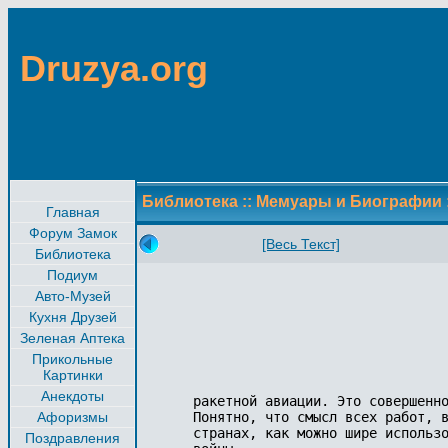
Druzya.org
Библиотека
::
Мемуары и Биографии
Главная
Форум Замок
[Весь Текст]
Библиотека
Подиум
Авто-Музей
Кухня Друзей
Зеленая Аптека
Прикольные
Картинки
Анекдоты
ракетной авиации. Это совершенно
Афоризмы
Понятно, что смысл всех работ, в
странах, как можно шире использо
Поздравления