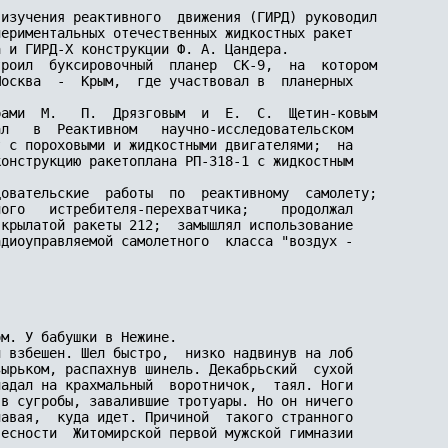
изучения реактивного  движения (ГИРД) руководил

ериментальных отечественных жидкостных ракет

 и ГИРД-Х конструкции Ф. А. Цандера.

роил  буксировочный  планер  СК-9,  на  котором

осква  -  Крым,  где участвовал в  планерных

ами  М.   П.  Дрязговым  и  Е.  С.  Щетин-ковым

л   в  Реактивном   научно-исследовательском

 с пороховыми и жидкостными двигателями;  на

онструкцию ракетоплана РП-318-1 с жидкостным

овательские  работы  по  реактивному  самолету;

ого   истребителя-перехватчика;    продолжал

крылатой ракеты 212;  замышлял использование

диоуправляемой самолетного  класса "воздух -

м. У бабушки в Нежине.

 взбешен. Шел быстро,  низко надвинув на лоб

ырьком, распахнув шинель. Декабрьский  сухой

адал на крахмальный  воротничок,  таял. Ноги

в сугробы, завалившие тротуары. Но он ничего

авая,  куда идет. Причиной  такого странного

есности  Житомирской первой мужской гимназии
