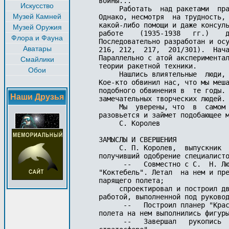
войны...

Искусство
     Работать  над ракетами  пра
Музей Камней
Однако, несмотря  на трудность, 
какой-либо помощи и даже консуль
Музей Оружия
работе    (1935-1938   гг.)    д
Флора и Фауна
Последовательно разработан и осу
Аватары
216, 212,  217,  201/301).  Нача
Параллельно с атой акспериментал
Смайлики
теории ракетной техники.

Обои
     Нашлись влиятельные  люди, 
Кое-кто обвинил нас, что мы меша
подобного обвинения в  те годы. 
Наши Друзья
замечательных творческих людей. 
     Мы  уверены, что  в  самом 
разовьется и займет подобающее м
     С. Королев

ЗАМЫСЛЫ И СВЕРШЕНИЯ

     С. П. Королев,  выпускник  
получивший одобрение специалисто
      --   Совместно с С.  Н. Лю
"Коктебель". Летал  на нем и пре
парящего полета;

     спроектировал и построил дв
работой, выполненной под руковод
      --   Построил планер "Крас
полета на нем выполнились фигуры
      --   Завершал   рукопись  