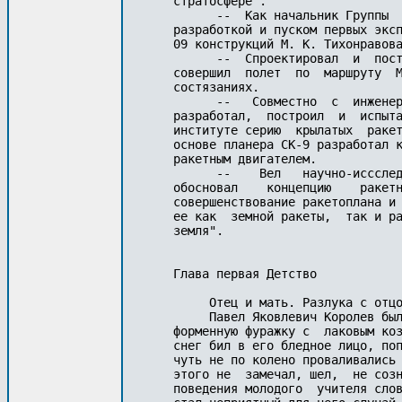
стратосфере".

      --  Как начальник Группы  
разработкой и пуском первых эксп
09 конструкций М. К. Тихонравова
      --  Спроектировал  и  пост
совершил  полет  по  маршруту  М
состязаниях.

      --   Совместно  с  инженер
разработал,  построил  и  испыта
институте серию  крылатых  ракет
основе планера СК-9 разработал к
ракетным двигателем.

      --    Вел   научно-иссслед
обосновал    концепцию    ракетн
совершенствование ракетоплана и 
ее как  земной ракеты,  так и ра
земля".

Глава первая Детство

     Отец и мать. Разлука с отцо
     Павел Яковлевич Королев был
форменную фуражку с  лаковым коз
снег бил в его бледное лицо, поп
чуть не по колено проваливались 
этого не  замечал, шел,  не созн
поведения молодого  учителя слов