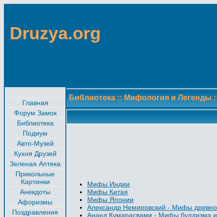
Druzya.org
Библиотека
::
Мифология и Легенды
:
Главная
Форум Замок
Библиотека
Подиум
Авто-Музей
Кухня Друзей
Зеленая Аптека
Прикольные
Картинки
Мифы Индии
Анекдоты
Мифы Китая
Мифы Японии
Афоризмы
Александр Немировский - Мифы древнос
Поздравления
Ананд Кумарасвами - Мифы буддизма и