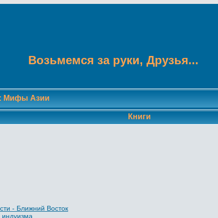
Возьмемся за руки, Друзья...
:
Мифы Азии
Книги
ти - Ближний Восток
 индуизма