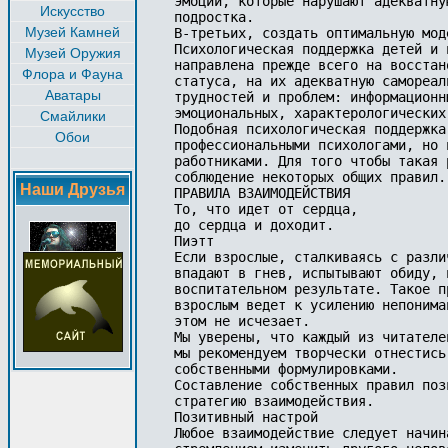
эмоции, которые нарушают адекватну
Искусство
подростка.

Музей Камней
В-третьих, создать оптимальную мод
Психологическая поддержка детей и 
Музей Оружия
направлена прежде всего на восстан
Флора и Фауна
статуса, на их адекватную самореал
Аватары
трудностей и проблем: информационн
эмоциональных, характерологических.
Смайлики
Подобная психологическая поддержка
Обои
профессиональными психологами, но 
работниками. Для того чтобы такая 
соблюдение некоторых общих правил.

Наши Друзья
ПРАВИЛА ВЗАИМОДЕЙСТВИЯ

То, что идет от сердца, 

до сердца и доходит.

Пиэтт

Если взрослые, сталкиваясь с разли
впадают в гнев, испытывают обиду, 
воспитательном результате. Такое п
взрослым ведет к усилению непонима
этом не исчезает.

Мы уверены, что каждый из читателе
мы рекомендуем творчески отнестись
собственными формулировками.

Составление собственных правил поз
стратегию взаимодействия.

Позитивный настрой

Любое взаимодействие следует начин