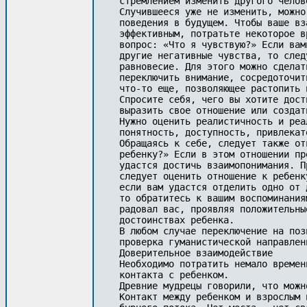
стремлением изменить другого челове
Случившееся уже не изменить, можно
поведения в будущем. Чтобы ваше вз
эффективным, потратьте некоторое в
вопрос: «Что я чувствую?» Если вам
другие негативные чувства, то след
равновесие. Для этого можно сделат
переключить внимание, сосредоточит
что-то еще, позволяющее растопить 
Спросите себя, чего вы хотите дост
выразить свое отношение или создат
Нужно оценить реалистичность и реа
понятность, доступность, привлекат
Обращаясь к себе, следует также от
ребенку?» Если в этом отношении пр
удастся достичь взаимопонимания. П
следует оценить отношение к ребенк
если вам удастся отделить одно от 
то обратитесь к вашим воспоминания
радовал вас, проявляя положительны
достоинствах ребенка.

В любом случае переключение на поз
проверка гуманистической направлен
Доверительное взаимодействие

Необходимо потратить немало времен
контакта с ребенком. 

Древние мудрецы говорили, что можн
Контакт между ребенком и взрослым 