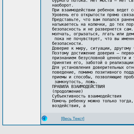
бурного потока. Нет моста — нет св
наоборот. 

При взаимодействии ребенок ведет с
Уровень его открытости прямо связа
Представьте, что вам попался ранен
натыкаетесь на колючки, до тех пор
безопасность и не развернется сам.
молчать, огрызаться, лгать или дем
 пока не почувствует, что вы именн
безопасности.

Доверие к миру, ситуации, другому 
Поэтому достижение доверия — перво
признанием безусловной ценности и 
принятия его, заботой о реализации
Для установления доверительных отн
поведение, помимо позитивного подд
приемы и способы, позволяющие проб
 замкнутость, ложь.

ПРАВИЛА ВЗАИМОДЕЙСТВИЯ

(продолжение)

Субъективность взаимодействия

Помочь ребенку можно только тогда,
воздействия, а 
[Весь Текст]