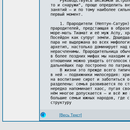
    Руководствуясь аксиомой астрол
то и снаружи", проще определить вн
занятий — и по тому наиболее сильн
первый момент.

    1. Прародители (Нептун-Сатурн)
прародителей, предстающая в образе
море-мать Тиамат и её муж Аспу, хр
Посейдон как супруг земли. Дошедша
пара не выдержана во всех мифологи
архетип, настолько доминирует над 
нерасчленимы. Прародительница обыч
в более поздних мифах мы находим и
отношении можно увидеть отголосок 
дальнейших пар построено по патриа
    В жизни это прежде всего типич
в ней — подвижники милосердия: хри
на воспитание сирот и заботиться о
разделены: семья развивается по ст
нередко напоминает хаос, пугая сво
нём многое допускается — и всё же 
большие семьи южных народов, где с
структуру 
[Весь Текст]