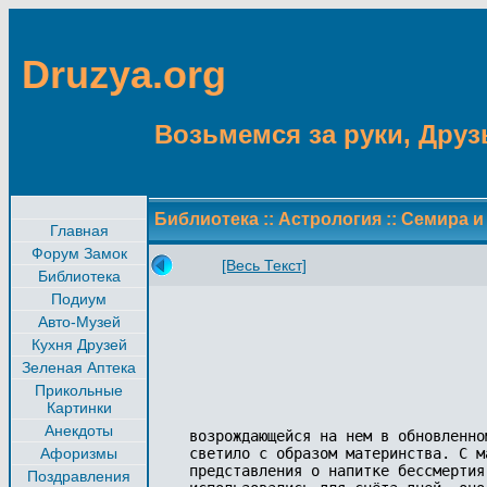
Druzya.org
Возьмемся за руки, Друзь
Библиотека
::
Астрология
::
Семира и
Главная
Форум Замок
[Весь Текст]
Библиотека
Подиум
Авто-Музей
Кухня Друзей
Зеленая Аптека
Прикольные
Картинки
Анекдоты
возрождающейся на нем в обновленно
Афоризмы
светило с образом материнства. С м
представления о напитке бессмертия
Поздравления