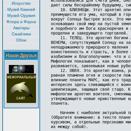
использовались для счёта дней, оно
Искусство
дает силы бескрайнему будущему, си
Музей Камней
    10. БЛИЗНЕЦЫ. Этот архетип опи
преимуществ его ума, который в гор
Музей Оружия
вокруг Солнца быстрее всех. Это ми
Флора и Фауна
основавших свой мир на пустой земл
Аватары
и подобного им бога красноречия и 
проделки и заведующего торговлей.

Смайлики
    11. ТЕЛЕЦ. Это архетип богини 
Обои
ВЕНЕРЫ, сопутствующей Солнцу на за
неподражаемого природного явления 
воинственность и страсть, в более 
Наши Друзья
изобилием и благополучием: что и с
Мифология показывает, как в челове
развивается, завоевывая новые рубе
    12. ОВЕН. Это архетип воина, р
равная пламени огня и скорости пож
влияние планеты МАРС, как его трад
интересен здесь сливающийся с воин
цивилизации, защищая своё стадо. К
мифологии архетип воителя, сменяющ
утверждающего новые нравственные и
планета.

    Начнем с наиболее актуальной п
(Обратите внимание: в тексте плане
курсивом, а отдельные персонажи ми
их между собой). 
