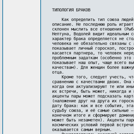
ТИПОЛОГИЯ БРАКОВ

    Как определить тип союза людей
описание. Не последнюю роль играет
склонен мыслить все отношения (Рыб
Нептуна, Водолей видит идеальным с
характер брака определяется не сто
человека не обязательно связаны с 
показывает личный гороскоп, постро
касается партнера, то человек нере
проблемным задаткам (особенно это 
показывает наш опыт, чаще всего вы
качествам). Для женщин более важну
отца. 

    Кроме того, следует учесть, чт
сравнению с качествами двоих. Она 
когда они актуализируют те или ины
их встречи, быть может, никогда и 
акценты пары может подсказать карт
(наложение друг на друга их гороск
дату брака: как и все события, эта
судьбу союза, и её самые сильные —
конечном итоге и сформируют домини
может быть незаметен). Акценты пар
космических условий первой встречи
оказывается самым верным.
