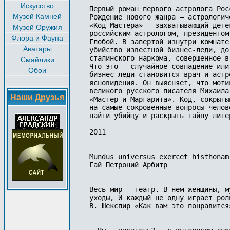
Искусство
Первый роман первого астролога Росс
Музей Камней
Рождение нового жанра – астрологич
«Код Мастера» – захватывающий дете
Музей Оружия
российским астрологом, президентом
Флора и Фауна
Глобой. В запертой изнутри комнате
Аватары
убийство известной бизнес-леди, до
сталинского наркома, совершенное в
Смайлики
Что это – случайное совпадение или
Обои
бизнес-леди становится врач и астр
ясновидения. Он выясняет, что моти
великого русского писателя Михаила
Наши Друзья
«Мастер и Маргарита». Код, сокрыты
на самые сокровенные вопросы челов
найти убийцу и раскрыть тайну лите
2011

Mundus universus exercet histhonam
Гай Петроний Арбитр

Весь мир – театр. В нем женщины, м
уходы, И каждый не одну играет роль
В. Шекспир «Как вам это понравится»