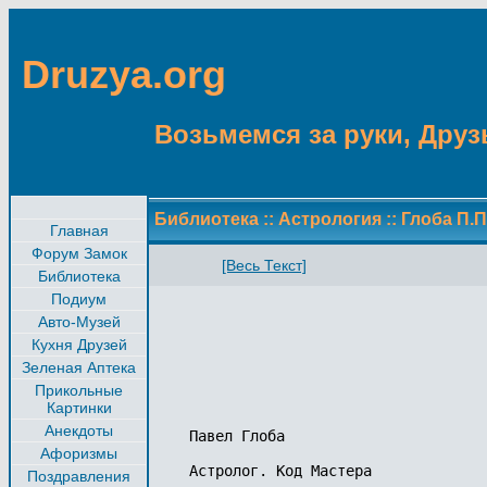
Druzya.org
Возьмемся за руки, Друзь
Библиотека
::
Астрология
::
Глоба П.П
Главная
Форум Замок
[Весь Текст]
Библиотека
Подиум
Авто-Музей
Кухня Друзей
Зеленая Аптека
Прикольные
Картинки
Анекдоты
Павел Глоба

Афоризмы
Астролог. Код Мастера

Поздравления