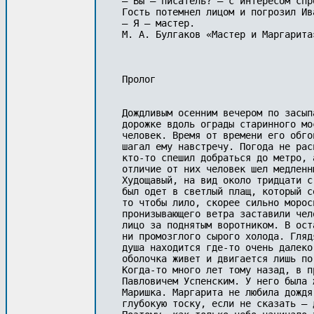
– Вы – писатель? – с интересом спро
Гость потемнел лицом и погрозил Ив
– Я – мастер.

М. А. Булгаков «Мастер и Маргарита»
Пролог

Дождливым осенним вечером по засып
дорожке вдоль ограды старинного мо
человек. Время от времени его обго
шагал ему навстречу. Погода не рас
кто-то спешил добраться до метро, 
отличие от них человек шел медленн
Худощавый, на вид около тридцати с
был одет в светлый плащ, который с
то чтобы лило, скорее сильно морос
пронизывающего ветра заставили чел
лицо за поднятым воротником. В ост
ни промозглого сырого холода. Гляд
душа находится где-то очень далеко
оболочка живет и двигается лишь по 
Когда-то много лет тому назад, в п
Павловичем Успенским. У него была 
Маришка. Маргарита не любила дождя
глубокую тоску, если не сказать – 