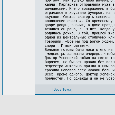
Поэтому, как только небо начинало 
капли, Маргарита отправляла мужа в
шампанским. К его возвращению в бо
отражался в хрустале фужеров, на п
вкусное. Свежая скатерть слепила г
воплощение счастья. Со временем у 
дворе дождь, значит, в доме праздни
Женился он рано, в 19 лет, когда у
родилась дочка. В той, прошлой жиз
одной из центральных столичных кли
говорили: «Все мы под Богом ходим,
спорит. И выигрывает».

Больные готовы были носить его на 
 медсестры занимали очередь, чтобы
Доктор Успенский любил на свете то
Впрочем, не бывает правил без исклю
Медсестра Анжелина пришла к ним ра
сразила наповал всех мужчин больни
Всех, кроме одного. Доктор Успенск
[Весь Текст]