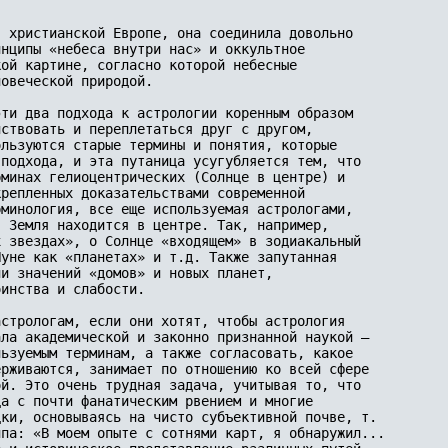
 христианской Европе, она соединила довольно 

н­ципы «небеса внутри нас» и оккультное 

ой картине, согласно которой небесные 

овеческой природой.

ти два подхода к астроло­гии коренным образом 

ство­вать и переплетаться друг с другом, 

ользуются старые термины и понятия, которые 

подхода, и эта путаница усу­губляется тем, что 

минах гелиоцентрических (Солнце в центре) и 

репленных доказательствами современной 

минология, все еще используе­мая астрологами, 

 Земля на­ходится в центре. Так, например, 

х звездах», о Солнце «входящем» в зодиакальный 

уне как «планетах» и т.д. Также запутанная 

и значений «до­мов» и новых планет, 

нст­ва и слабости.

стрологам, если они хо­тят, чтобы астрология 

ла ака­демической и законно признанной наукой — 

ьзуемым терминам, а также согласовать, какое 

рживаются, занимает по отношению ко всей сфере 

ой. Это очень трудная задача, учитывая то, что 

а с почти фанатическим рвением и мно­гие 

ки, основываясь на чисто субъективной почве, т.

па: «В моем опыте с сотнями карт, я обнаружил...
