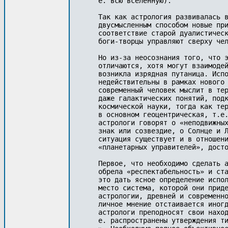
е. всю вселенную).

Так как астрология развивалась в
двусмысленным способом новые при
соответствие старой дуалистическ
боги-творцы управляют сверху чел
Но из-за неосознания того, что э
отличаются, хотя могут взаимодей
возникла изрядная пута­ница. Исп
не­действительны в рамках нового 
современный человек мыслит в тер
даже галактических понятий, подк
кос­мической науки, тогда как тер
в основном геоцентрическая, т.е.
астрологи говорят о «непод­вижны
знак или созвездие, о Солнце и Л
ситуация существует и в отношени
«планетарных управителей», достои
Первое, что необходимо сделать а
обрела «респектабельность» и ста
это дать ясное определение испол
место система, которой они приде
астрологии, древней и современ­н
личное мне­ние отстаивается иногд
астрологи преподносят свои наход
е. распространены утверждения ти