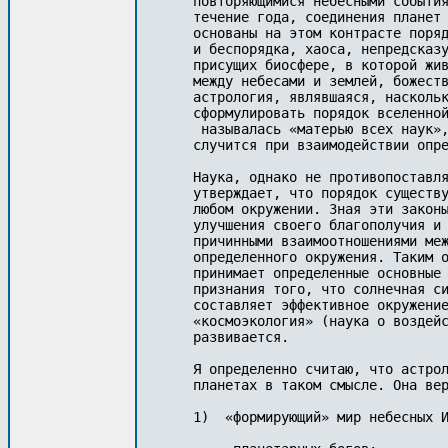
повторяющимися небесными события
течение года, соедине­ния планет
основа­ны на этом контрасте поряд
и беспорядка, хаоса, непредсказу
присущих биосфере, в кото­рой жи
между небесами и землей, божеств
астрология, являвшаяся, наскольк
сформулировать по­рядок вселенной
 называлась «матерью всех наук»,
случится при взаимодействии опре
Наука, однако не противопоставля
утверждает, что порядок существу
любом окружении. Зная эти законы
улучшения своего благополучия и 
причинными взаимоотношениями меж
определенного окру­жения. Таким 
принимает определенные основные 
признания того, что солнечная си
составляет эф­фективное окружени
«космоэкология» (наука о воздейс
развивается.

Я определенно считаю, что астрол
планетах в таком смысле. Она вер
1)  «формирующий» мир небесных И