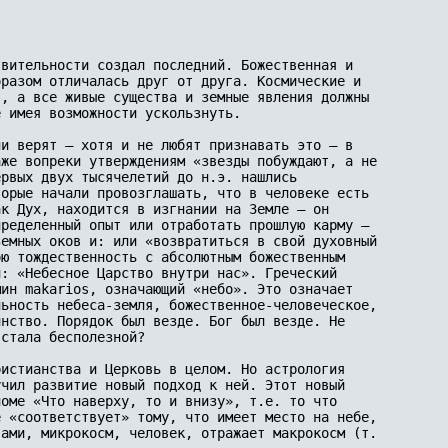
вительности создал по­следний. Божественная и 

­разом отличалась друг от друга. Космические и 

, а все живые существа и земные явления должны 

 имея возможности ускользнуть.

и верят — хотя и не любят признавать это — в 

же вопреки утверждениям «звезды побуждают, а не 

ервых двух тысячелетий до н.э. нашлись 

орые начали про­возглашать, что в человеке есть 

к Дух, находится в изгнании на Земле — он 

ределенный опыт или отработать про­шлую карму — 

емных оков и: или «возвратиться в свой духовный 

ю тождественность с абсолютным божественным 

: «Небесное Царство внутри нас». Греческий 

ин makarios, означающий «небо». Это означает 

льность небеса-земля, божественное-человеческое,

нство. Порядок был везде. Бог был везде. Не 

стала бесполезной?

истианства и Церковь в целом. Но астрология 

чил развитие новый подход к ней. Этот новый 

оме «Что наверху, то и внизу», т.е. то что 

е «соответствует» тому, что имеет место на небе,

ами, микрокосм, человек, отражает макрокосм (т.
