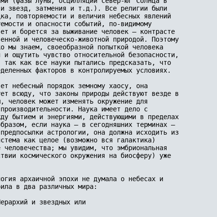
ми (фазы Луны, осцилляции север-юг Солнца в 

 и звезд, затмения и т.д.). Все религии были 

ка, повторяемости и величия не­бесных явлений 

емости и опасности событий, по-видимому 

вет и борется за выживание человек — контрасте 

енной и человеческо-животной природой. Поэтому 

о мы знаем, своеобразной попыткой человека 

 и ощутить чувство относительной безопасно­сти,

 так как все науки пыта­лись предсказать, что 

де­ленных факторов в контролируемых условиях.

ет небесный порядок земному хаосу, она 

ет всю­ду, что законы природы действуют везде в 

, человек может изменять окружение для 

производительности. Наука имеет дело с 

ду бытием и энергиями, действующими в пределах 

образом, если наука — в сегодняшних терминах — 

предпосылки астроло­гии, она должна исходить из 

стема как целое (возможно вся галактика) 

е человечества; мы увидим, что эмбриональная 

твии космического окружения на биосферу) уже 

огия архаичной эпохи не думала о небесах и 

ила в два различных мира:

ерархий и звездных или  
