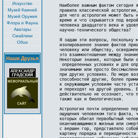
Искусство
Наиболее важным фактом сегодня я
Музей Камней
правила классической ас­трологии
для чего астрология может быть н
Музей Оружия
время и что скрывается под верой
Флора и Фауна
человека двадцатого века и удовл
Аватары
научно-тех­нического общества?

Смайлики
Я задаю эти вопросы, поскольку м
Обои
изолированное знание фактов прио
человеку или обществу, осведомле
это взаимоотношение между знание
Наши Друзья
Некоторые знания, которые были о
 определенных усло­виях и для оп
значимы­ми или просто бессмыслен
при других условиях. По мере воз
способностей другие, более прими
к окружающим условиям часто уста
и переходят на другой уровень. Е
действительно не осознает, что п
также как и биологическая.

Астрология почти определенно пер
ощущения человеком того факта, ч
которых оби­тал первобытный чело
оканчивающимися жизнью или смерт
с вершин гор, представляло собой
картину порядка и периодичности 