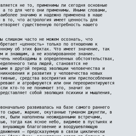
вляется не то, применимы ли сегодня основные 

, а то для чего они применимы. Иными словами, 

аиболее значимо и надежно при­менена в наше 

 в то, что астрология имеет ценность для 

етворяет существенную потребность нашего 

ы слишком часто не мо­жем осознать, что 

бретает «ценность» только по отношению к 

нному об этих фактах. Что имеет значение, так 

м и знающим, а не изолиро­ванное знание. 

чень необ­ходимы в определенных обстоятельствах,

ределенного типа людей, становятся не 

ными в другой период эволюции человечества и 

никновения и развития у человечества новых 

тивные, средства восприятия или приспособления 

ревают и атрофируются или они переориентируются 

сли кто-то не понимает это, значит он 

редставляет собой эволюция психики и мышления, 

воначально развивалась на базе самого раннего 

то сырые, жаркие, окутанные туманом джунгли, в 

век, были наполнены неожиданными встречами, 

ью, тогда как ясное небо, видимое в пустынях и 

 внушающую благоговение и воодушевляющую 

движения — предсказуемую в связи циклически 
