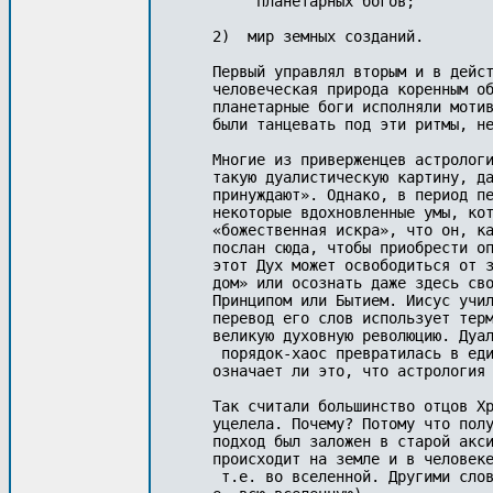
     планетарных богов;

2)  мир земных созданий.

Первый управлял вторым и в дейст
человеческая природа коренным об
планетарные боги исполняли мотив
были танцевать под эти ритмы, не
Многие из приверженцев астрологи
такую дуалистическую картину, да
при­нуждают». Однако, в период п
некоторые вдохновленные умы, кот
«божественная искра», что он, ка
послан сюда, чтобы приобрести оп
этот Дух может освободиться от з
дом» или осознать даже здесь сво
Принципом или Бытием. Иисус учил
перевод его слов использует терм
великую духов­ную революцию. Дуа
 порядок-хаос превратилась в еди
означает ли это, что астрология 
Так считали большинство отцов Хр
уцелела. Почему? Потому что полу
подход был заложен в старой акси
проис­ходит на земле и в человек
 т.е. во вселенной. Другими слов