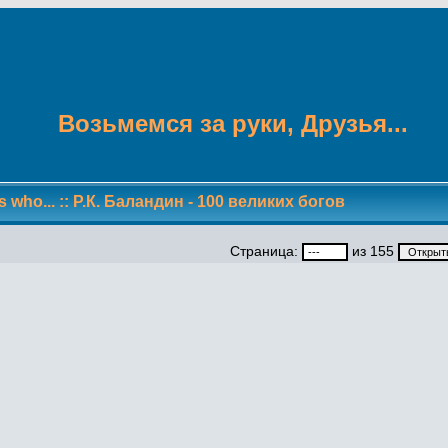
Возьмемся за руки, Друзья...
s who...
::
Р.К. Баландин - 100 великих богов
Страница:
из 155