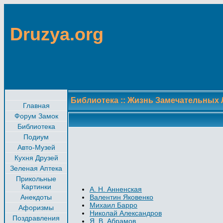
Druzya.org
Библиотека
::
Жизнь Замечательных
Главная
Форум Замок
Библиотека
Подиум
Авто-Музей
Кухня Друзей
Зеленая Аптека
Прикольные
Картинки
А. Н. Анненская
Анекдоты
Валентин Яковенко
Михаил Барро
Афоризмы
Николай Александров
Поздравления
Я. В. Абрамов