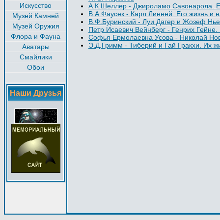
Искусство
А.К.Шеллер - Джироламо Савонарола. Е
В.А.Фаусек - Карл Линней. Его жизнь и 
Музей Камней
В.Ф.Буринский - Луи Дагер и Жозеф Нье
Музей Оружия
Петр Исаевич Вейнберг - Генрих Гейне.
Флора и Фауна
Софья Ермолаевна Усова - Николай Нов
Э.Д.Гримм - Тиберий и Гай Гракхи. Их 
Аватары
Смайлики
Обои
Наши Друзья