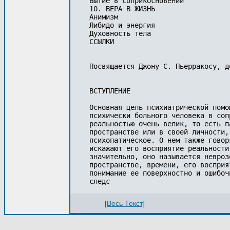
Бытие в соприкосновении

10. ВЕРА В ЖИЗНЬ

Анимизм

Либидо и энергия

Духовность тела

ССЫЛКИ

Посвящается Джону С. Пьерракосу, д
ВСТУПЛЕНИЕ

Основная цель психиатрической помо
психически больного человека в соп
реальностью очень велик, то есть п
пространстве или в своей личности,
психопатическое. О нем также говор
искажают его восприятие реальности
значительно, оно называется невроз
пространстве, времени, его восприя
понимание ее поверхностно и ошибоч
следс
[Весь Текст]