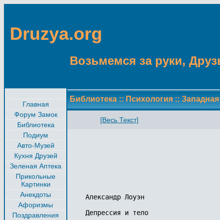
Druzya.org
Возьмемся за руки, Друзь
Библиотека
::
Психология
::
Западная
Главная
Форум Замок
[Весь Текст]
Библиотека
Подиум
Авто-Музей
Кухня Друзей
Зеленая Аптека
Прикольные
Картинки
Анекдоты
Александр Лоуэн

Афоризмы
Депрессия и тело

Поздравления