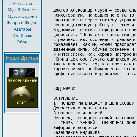
Искусство
Музей Камней
Доктор Александр Лоуэн — создатель
психотерапии, направленного на то,
Музей Оружия
спонтанности через систему упражне
Флора и Фауна
непосредственную работу с телом и 
Аватары
Выдающийся психиатр предлагает вам
депрессию. “Человек в состоянии де
Смайлики
с реальностью, особенно с реальнос
Обои
показывает, как мы можем преодолет
жизненные силы, обучая сознание и 
и интенсивно, как хорошо настроенн
Наши Друзья
“Книга доктора Лоуэна одинаково ва
так и для всех тех, кто просто инт
характеризует необыкновенная яснос
профессиональных жаргонизмов, а та
СОДЕРЖАНИЕ

ВСТУПЛЕНИЕ

1. ПОЧЕМУ МЫ ВПАДАЕМ В ДЕПРЕССИЮ?

Депрессия и реальность

В погоне за иллюзией

Человек, сосредоточенный на своем 
2. СВЯЗЬ С ЗЕМЛЕЙ - ПЕРВИЧНАЯ ОСНО
Эйфория и депрессия

Заземление индивида
