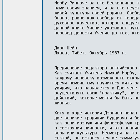
Норбу Ринпоче за его бесконечное т
нами своим знанием, и за его неуст
живой культуры своей родины. Свобо
благо, равно как свобода от голода
духовное качество, которое следует
данной книге Учение указывает путь
перевод донести Учение до тех, кто
Джон Шейн

Лхаса, Тибет. Октябрь 1987 г.

Предисловие редактора английского и
Как считает Учитель Намхай Норбу, 
каждому человеку возможность откры
время помочь ему научиться жить ра
увидим, что называется в Дзогчене 
осуществлять свою "практику", ни о
действий, которые могли бы быть не
жизнью. 

Хотя в ходе истории Дзогчен попал 
две великие традиции буддизма и бо
как религиозную или философскую тр
о состоянии личности, и это знание
веры или культуры. Несмотря на то 
сектой, он остался тем же самым уч