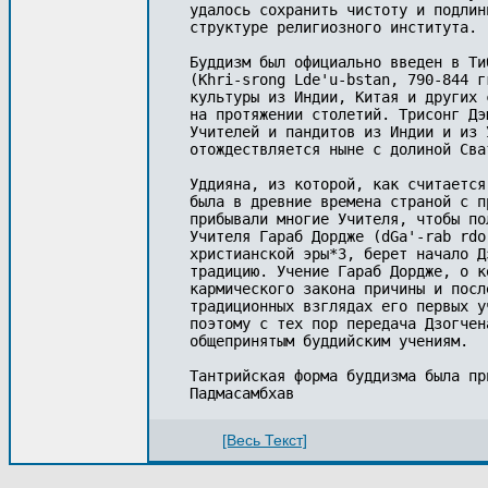
удалось сохранить чистоту и подлин
структуре религиозного института. 

Буддизм был официально введен в Ти
(Khri-srong Lde'u-bstan, 790-844 г
культуры из Индии, Китая и других 
на протяжении столетий. Трисонг Дэ
Учителей и пандитов из Индии и из 
отождествляется ныне с долиной Сва
Уддияна, из которой, как считается
была в древние времена страной с п
прибывали многие Учителя, чтобы по
Учителя Гараб Дордже (dGa'-rab rdo
христианской эры*3, берет начало Д
традицию. Учение Гараб Дордже, о к
кармического закона причины и посл
традиционных взглядах его первых у
поэтому с тех пор передача Дзогчен
общепринятым буддийским учениям. 

Тантрийская форма буддизма была пр
Падмасамбхав
[Весь Текст]