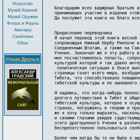
Искусство
Блaгoдapим всех ваджрных братьев и 
Музей Камней
принимавших участие в издании этой 
Музей Оружия
Да послужит эта книга на благо все
Флора и Фауна
Аватары
Предисловие переводчика

Смайлики
Я начал перевод этой книги весной 
Обои
сопровождая Намхай Норбу Ринпоче в
Соединенным Штатам, а также на Гав
Учения. Закончил же я эту работу в
мне посчастливилось попасть, сопро
Наши Друзья
культурой которой я так давно инте
 политическая ситуация в Лхасе вып
страницы газет всего мира, возбуди
Тибета, что способствовало повышен
тибетской культуры и ее нынешнего 
Я надеюсь, что когда-нибудь полнос
долгого путешествия в Тибет в обще
тибетской культуры, которое я осущ
странах, погружаясь в теорию и пра
же я хочу только выразить, насколь
и своими глазами увидев существующ
этого драгоценного Учения в различ
беспрепятственно пользоваться своб
Более чем когда бы то ни было я ощ