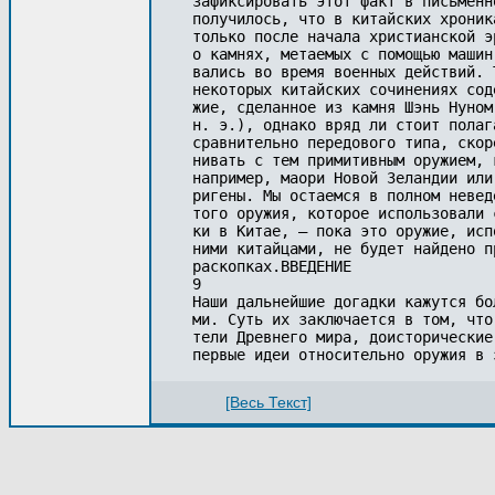
зафиксировать этот факт в письменн
получилось, что в китайских хроник
только после начала христианской э
о камнях, метаемых с помощью машин
вались во время военных действий. 
некоторых китайских сочинениях сод
жие, сделанное из камня Шэнь Нуном
н. э.), однако вряд ли стоит полаг
сравнительно передового типа, скор
нивать с тем примитивным оружием, 
например, маори Новой Зеландии или
ригены. Мы остаемся в полном невед
того оружия, которое использовали 
ки в Китае, — пока это оружие, исп
ними китайцами, не будет найдено п
раскопках.ВВЕДЕНИЕ

9

Наши дальнейшие догадки кажутся бо
ми. Суть их заключается в том, что
тели Древнего мира, доисторические
[Весь Текст]