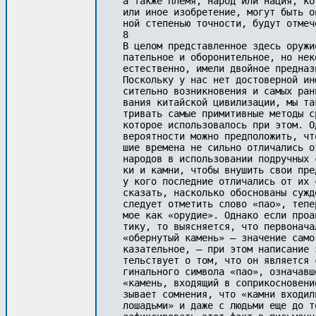
а также племя, народ или нация, ко
или иное изобретение, могут быть о
ной степенью точности, будут отмеч
8

В целом представленное здесь оружи
пательное и оборонительное, но нек
естественно, имели двойное предназн
Поскольку у нас нет достоверной ин
сительно возникновения и самых ран
вания китайской цивилизации, мы та
тривать самые примитивные методы с
которое использовалось при этом. О
вероятности можно предположить, чт
шие времена не сильно отличались о
народов в использовании подручных 
ки и камни, чтобы внушить свои пре
у кого последние отличались от их 
сказать, насколько обоснованы сужд
следует отметить слово «пao», тепе
мое как «орудие». Однако если проа
тику, то выясняется, что первонача
«обернутый камень» — значение само
казательное, — при этом написание 
тельствует о том, что он является 
гинального символа «пao», означавш
«камень, входящий в соприкосновени
зывает сомнения, что «камни входил
лошадьми» и даже с людьми еще до т