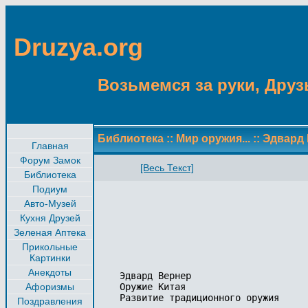
Druzya.org
Возьмемся за руки, Друзь
Библиотека
::
Мир оружия...
::
Эдвард 
Главная
Форум Замок
[Весь Текст]
Библиотека
Подиум
Авто-Музей
Кухня Друзей
Зеленая Аптека
Прикольные
Картинки
Анекдоты
Эдвард Вернер 

Афоризмы
Оружие Китая

Развитие традиционного оружия

Поздравления