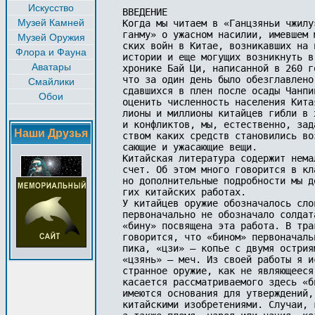
Искусство
ВВЕДЕНИЕ

Музей Камней
Когда мы читаем в «Ганцзяньи чжилу
ганму» о ужасном насилии, имевшем 
Музей Оружия
ских войн в Китае, возникавших на 
Флора и Фауна
истории и еще могущих возникнуть в
Аватары
хронике Бай Ци, написанной в 260 г
что за один день было обезглавлено
Смайлики
сдавшихся в плен после осады Чанпи
Обои
оценить численность населения Кита
лионы и миллионы китайцев гибли в 
и конфликтов, мы, естественно, зад
Наши Друзья
ством каких средств становились во
сающие и ужасающие вещи.

Китайская литература содержит нема
счет. Об этом много говорится в кл
но дополнительные подробности мы д
гих китайских работах.

У китайцев оружие обозначалось сло
первоначально не обозначало солдат
«бину» посвящена эта работа. В тра
говорится, что «бином» первоначаль
пика, «цзи» — копье с двумя острия
«цзянь» — меч. Из своей работы я и
странное оружие, как не являющееся
касается рассматриваемого здесь «б
имеются основания для утверждений,
китайскими изобретениями. Случаи, 