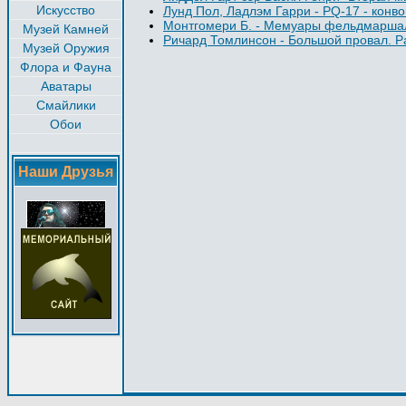
Искусство
Лунд Пол, Ладлэм Гарри - PQ-17 - конво
Монтгомери Б. - Мемуары фельдмарша
Музей Камней
Ричард Томлинсон - Большой провал. Р
Музей Оружия
Флора и Фауна
Аватары
Смайлики
Обои
Наши Друзья