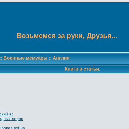
Возьмемся за руки, Друзья...
::
Военные мемуары
::
Англия
Книги и статьи.
ский ас
одных лодок
мировая война