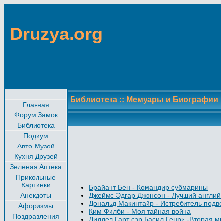
Druzya.org
Библиотека
::
Мемуары и Биографии
Главная
Форум Замок
Библиотека
Подиум
Авто-Музей
Кухня Друзей
Зеленая Аптека
Прикольные
Картинки
Брайант Бен - Командир субмарины
Анекдоты
Джеймс Эдгар Джонсон - Лучший англий
Дональд Макинтайр - Истребитель подв
Афоризмы
Ким Филби - Моя тайная война
Поздравления
Лиддел Гарт сэр Басил Генри -Вторая 