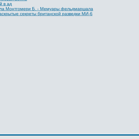
й в ад
ла Монтгомери Б. - Мемуары фельдмаршала
аскрытые секреты британской разведки МИ-6