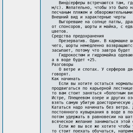
   Виндсерферы встречаются там, гд
м/с). Желательно, чтобы это было н
песчаным пляжем и обворожительными
Внешний вид и характерные черты

   Выгоревшие на солнце патлы, дра
от спонсоров, шорты и майка, с едв
цветов.

Средства предохранения

   Презерватив. Один. В кармашке ш
чего, шорты немедленно возвращаютс
засыпает, потому что завтра будет 
   Гидрокостюм и гидромайка одеваю
а в воде будет +25.

Разговоры

   О ветре и спотах. У серферов дв
говорят.

Как начинать

   Если вы хотите остаться нормаль
продвигаться по карьерной лестнице
то вам стоит заняться «болотным ви
Истре, Плещеевом озере и других оз
взять самую убитую доисторическую 
Кататься надо начинать без ветра. 
постоянного кувыркания в воде в по
потом удержать в равновесии на шат
всяческое желание заниматься этой ф
   Если же вы все же хотите чтобы 
то стоит поехать обучаться, наприм