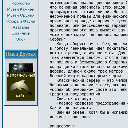
потенциально опасно для здоровья (
Искусство
что основная опасность этих видов 
Музей Камней
превращаются в стиль жизни. Но в э
Музей Оружия
несомненной пользы для физического
прикольнее проведете время с тусов
Флора и Фауна
подъезде, или бессмысленно таращас
Аватары
противоположного пола выразят вам 
Смайлики
можете показаться во дворе, наприм
Обои
Серфинг 

   Когда аборигенам от безделья уж
в голову гениальная идея покататьс
лежа на доске, а именно стоя. Для 
Наши Друзья
 как заниматься сексом, стоя в гам
от полного и безысходного безделья
когда доски стали делать короткими
дерева, длиной около трех метров. 
Внешний вид и характерные черты

   Классический серфер – это челов
бананами и кокосами с соседних пла
мыслях об очередном споте это чело
Средства предохранения

   Свисток от акул.

   Главное средство предохранения 
Как и где начинать

   Вам на океан. Хотя бы в Испанию
инстинкт подскажет.

Виндсерфинг 
