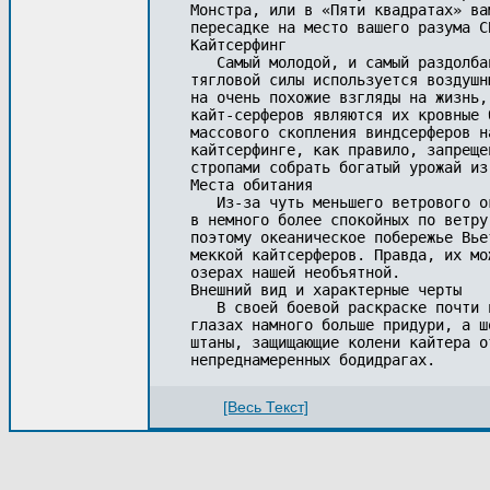
Монстра, или в «Пяти квадратах» ва
пересадке на место вашего разума С
Кайтсерфинг 

   Самый молодой, и самый раздолба
тягловой силы используется воздушн
на очень похожие взгляды на жизнь,
кайт-серферов являются их кровные 
массового скопления виндсерферов н
кайтсерфинге, как правило, запреще
стропами собрать богатый урожай из
Места обитания

   Из-за чуть меньшего ветрового о
в немного более спокойных по ветру
поэтому океаническое побережье Вье
меккой кайтсерферов. Правда, их мо
озерах нашей необъятной.

Внешний вид и характерные черты

   В своей боевой раскраске почти 
глазах намного больше придури, а ш
штаны, защищающие колени кайтера о
[Весь Текст]