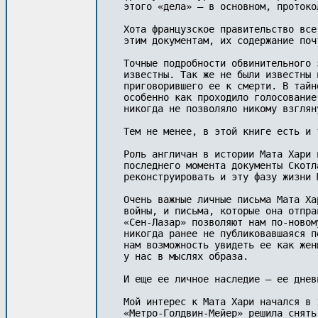
этого «дела» — в основном, протоко
Хота французское правительство все
этим документам, их содержание поч
Точные подробности обвинительного 
известны. Так же не были известны 
приговорившего ее к смерти. В тайн
особенно как проходило голосование
никогда не позволяло никому взглян
Тем не менее, в этой книге есть и 
Роль англичан в истории Мата Хари 
последнего момента документы Скотл
реконструировать и эту фазу жизни М
Очень важные личные письма Мата Ха
войны, и письма, которые она отпра
«Сен-Лазар» позволяют нам по-новом
никогда ранее не публиковавшаяся п
нам возможность увидеть ее как жен
у нас в мыслях образа.

И еще ее личное наследие — ее днев
Мой интерес к Мата Хари начался в 
«Метро-Голдвин-Мейер» решила снять