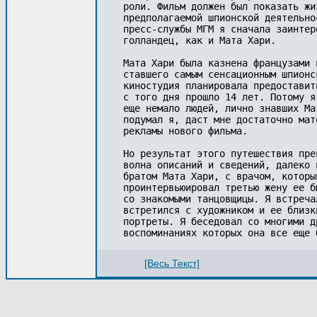
роли. Фильм должен был показать жи
предполагаемой шпионской деятельно
пресс-службы МГМ я сначала заинтер
голландец, как и Мата Хари.

Мата Хари была казнена французами 
ставшего самым сенсационным шпионс
киностудия планировала предоставит
с того дня прошло 14 лет. Потому я
еще немало людей, лично знавших Ма
подумал я, даст мне достаточно мат
рекламы нового фильма.

Но результат этого путешествия пре
волна описаний и сведений, далеко 
братом Мата Хари, с врачом, которы
проинтервьюировал третью жену ее б
со знакомыми танцовщицы. Я встреча
встретился с художником и ее близк
портреты. Я беседовал со многими д
[Весь Текст]