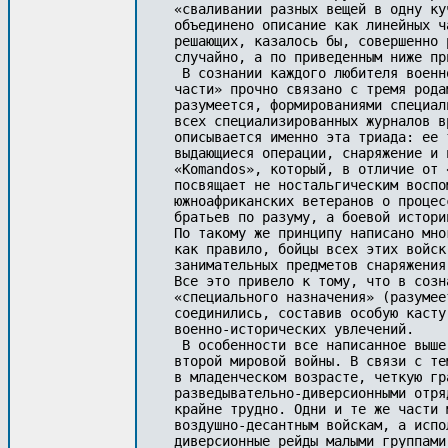
«сваливании разных вещей в одну ку
объединено описание как линейных ч
решающих, казалось бы, совершенно 
случайно, а по приведенным ниже пр
 В сознании каждого любителя военн
части» прочно связано с тремя рода
разумеется, формированиями специал
всех специализированных журналов в
описывается именно эта триада: ее 
выдающиеся операции, снаряжение и 
«Komandos», который, в отличие от 
посвящает не ностальгическим воспо
южноафриканских ветеранов о процес
братьев по разуму, а боевой истори
По такому же принципу написано мно
как правило, бойцы всех этих войск
занимательных предметов снаряжения
Все это привело к тому, что в созн
«специального назначения» (разумее
соединились, составив особую касту
военно-исторических увлечений.

 В особенности все написанное выше
второй мировой войны. В связи с те
в младенческом возрасте, четкую гр
разведывательно-диверсионными отря
крайне трудно. Одни и те же части 
воздушно-десантным войскам, а испо
диверсионные рейды малыми группами