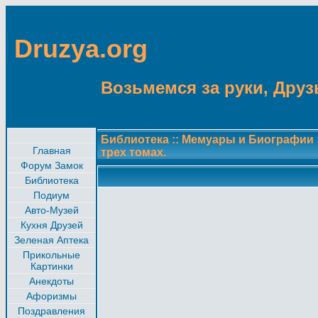
Druzya.org
Возьмемся за руки, Друзь
Библиотека
::
Мемуары и Биографии
Главная
трех томах.
Форум Замок
Библиотека
Подиум
Авто-Музей
Кухня Друзей
Зеленая Аптека
Прикольные
Картинки
Анекдоты
Афоризмы
Поздравления