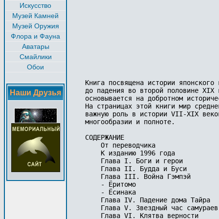
Искусство
Музей Камней
Музей Оружия
Флора и Фауна
Аватары
Смайлики
Обои
Книга посвящена истории японского 
до падения во второй половине XIX 
Наши Друзья
основывается на добротном историче
На страницах этой книги мир средне
важную роль в истории VII-XIX веко
многообразии и полноте. 

СОДЕРЖАНИЕ

    От переводчика 

    К изданию 1996 года 

    Глава I. Боги и герои 

    Глава II. Будда и Буси 

    Глава III. Война Гэмпэй 

    - Ёритомо 

    - Ёсинака 

    Глава IV. Падение дома Тайра 

    Глава V. Звездный час самураев 
    Глава VI. Клятва верности 
