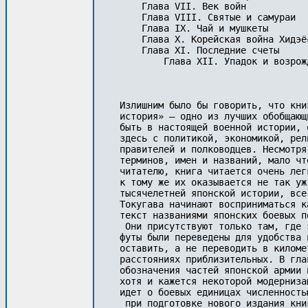
    Глава VII. Век войн 

    Глава VIII. Святые и самураи 

    Глава IX. Чай и мушкеты 

    Глава X. Корейская война Хидэёс
    Глава XI. Последние счеты 

        Глава XII. Упадок и возрожд
Излишним было бы говорить, что кни
история» – одно из лучших обобщающ
быть в настоящей военной истории, 
здесь с политикой, экономикой, рел
правителей и полководцев. Несмотря
терминов, имен и названий, мало чт
читателю, книга читается очень лег
к тому же их оказывается не так уж
тысячелетней японской истории, все
Токугава начинают восприниматься к
текст названиями японских боевых п
 Они присутствуют только там, где 
футы были переведены для удобства 
оставить, а не переводить в киломе
расстояниях приблизительных. В гла
обозначения частей японской армии 
хотя и кажется некоторой модерниза
идет о боевых единицах численность
 при подготовке нового издания кни