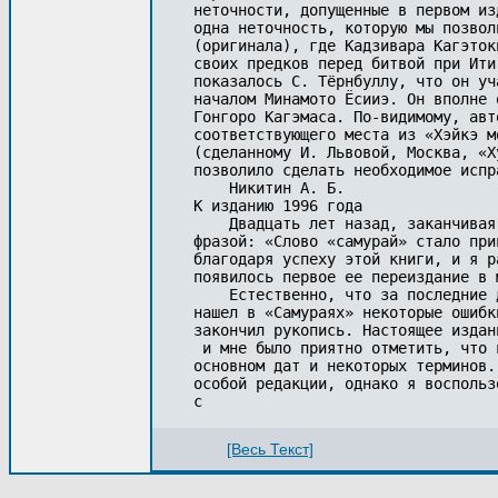
неточности, допущенные в первом из
одна неточность, которую мы позвол
(оригинала), где Кадзивара Кагэток
своих предков перед битвой при Ити
показалось С. Тёрнбуллу, что он уч
началом Минамото Ёсииэ. Он вполне 
Гонгоро Кагэмаса. По-видимому, авт
соответствующего места из «Хэйкэ м
(сделанному И. Львовой, Москва, «Х
позволило сделать необходимое испра
    Никитин А. Б. 

К изданию 1996 года 

    Двадцать лет назад, заканчивая
фразой: «Слово «самурай» стало при
благодаря успеху этой книги, и я р
появилось первое ее переиздание в 
    Естественно, что за последние 
нашел в «Самураях» некоторые ошибк
закончил рукопись. Настоящее издан
 и мне было приятно отметить, что 
основном дат и некоторых терминов.
особой редакции, однако я воспольз
с
[Весь Текст]