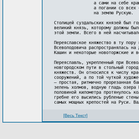
		а сами на себе крамолу ковати, 

		а погании со всех стран прихождаху с победами 

		на землю Рускую.

Столицей суздальских князей был го
великий князь, которому должны был
этой земли. Всего в ней насчитывал
Переяславское княжество в ту пору 
Всеволодовича распространялась на 
Кашин и некоторые новоторжские и в
Переяславль, укрепленный при Всево
новгородском пути в стольный город
княжеств. Он относился к числу кра
сооружений, а по той чуткой художе
— простая, ритмично прорезанная ба
зелень холмов, водную гладь озера 
половиной километра протянулось ко
гребне его высились рубленые стены
[Весь Текст]