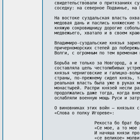
свидетельствовали о притязаниях су
соседку: на северное Подвинье, на 
На востоке суздальская власть охва
медовая дань и паслись княжеские т
княжую сокровищницу дорогие соболь
медвежьего, хватало и в своем краю.
Владимиро-суздальские князья зарил
причерноморских степей до побережь
Волги, с огромным по тем временам 
Борьба не только за Новгород, а и 
составляла цель честолюбивых устре
князья черниговские и галицко-волы
страны, по-прежнему сидел князь, т
реальная власть была уже в руках м
монастырей. Распри князей несли ра
продолжались даже тогда, когда вне
ослабляли военную мощь Руси и затр
О виновниках этих войн — князьях с
«Слова о полку Игореве»:

		Рекоста бо брат брату: 

		«Се мое, а то мое же». 

		И начяша князи про малое 

		«се великое» молвити, 
