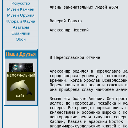
Искусство
Жизнь замечательных людей #574

Музей Камней
Музей Оружия
Валерий Пашуто

Флора и Фауна
Аватары
Александр Невский

Смайлики
Обои
Наши Друзья
В Переяславской отчине

Александр родился в Переяславле За
город впервые упомянут в летописи,
времени, когда Ярослав Всеволодови
Переяславль как вассал и союзник в
она приобрела славу наиболее значи
Земля эта больше Англии. Она прост
Волге; до Гороховца, Можайска и Ко
севере. Ее границы соприкасались с
княжествами и особенно широко с Но
новгородские земли тянулась северн
Каспий, Кавказ и арабский Восток. 
влади-миро-суздальских князей в Но