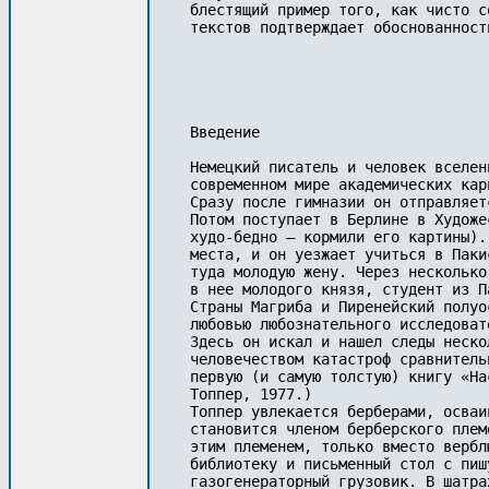
блестящий пример того, как чисто с
текстов подтверждает обоснованност
Введение

Немецкий писатель и человек вселен
современном мире академических кар
Сразу после гимназии он отправляет
Потом поступает в Берлине в Художе
худо-бедно – кормили его картины).
места, и он уезжает учиться в Паки
туда молодую жену. Через несколько
в нее молодого князя, студент из П
Страны Магриба и Пиренейский полуо
любовью любознательного исследоват
Здесь он искал и нашел следы неско
человечеством катастроф сравнитель
первую (и самую толстую) книгу «На
Топпер, 1977.)

Топпер увлекается берберами, осваи
становится членом берберского плем
этим племенем, только вместо вербл
библиотеку и письменный стол с пиш
газогенераторный грузовик. В шатра