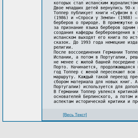
которых стал испанским журналистом
Двое младших детей вернулись 90-х 
Топпер публикует книги «Суфизм в с
(1986) и «Спроси у Земли» (1988) –
берберов о природе. В промежутке о
за признание языка берберов одним 
создания кафедры бербероведения в 
испанском выходят его книга по ист
сказок. До 1993 года немецкие изда
религии.

После воссоединения Германии Топпе
Испании, а потом в Португалии, реш
не менее с жилой башней посредине 
Порто. Начинается, продолжающаяся 
год Топпер с женой пересекают всю 
маршруту. Каждый такой переезд пре
сбором материала для новых книг. А
Португалии) используется для допол
В Германии Топпер увлекся критикой
основателей Берлинского, а потом и
аспектам исторической критики и пр
[Весь Текст]