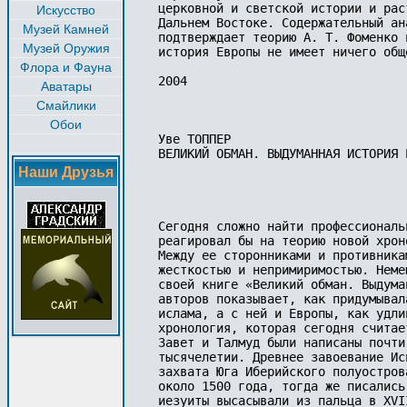
церковной и светской истории и рас
Искусство
Дальнем Востоке. Содержательный ан
Музей Камней
подтверждает теорию А. Т. Фоменко 
Музей Оружия
история Европы не имеет ничего общ
Флора и Фауна
2004

Аватары
Смайлики
Обои
Уве ТОППЕР

ВЕЛИКИЙ ОБМАН. ВЫДУМАННАЯ ИСТОРИЯ Е
Наши Друзья
Сегодня сложно найти профессиональ
реагировал бы на теорию новой хрон
Между ее сторонниками и противника
жесткостью и непримиримостью. Неме
своей книге «Великий обман. Выдума
авторов показывает, как придумывал
ислама, а с ней и Европы, как удли
хронология, которая сегодня считае
Завет и Талмуд были написаны почти
тысячелетии. Древнее завоевание Ис
захвата Юга Иберийского полуостров
около 1500 года, тогда же писались
иезуиты высасывали из пальца в XVI