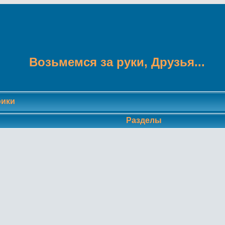
Возьмемся за руки, Друзья...
рики
Разделы