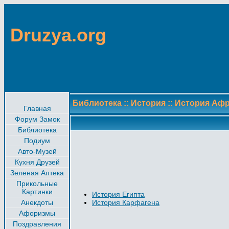
Druzya.org
Библиотека
::
История
::
История Аф
Главная
Форум Замок
Библиотека
Подиум
Авто-Музей
Кухня Друзей
Зеленая Аптека
Прикольные
Картинки
История Египта
Анекдоты
История Карфагена
Афоризмы
Поздравления