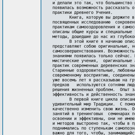
и делали это так, что большинство 
появилась возможность рассказать о
практики древнего Учения. 

       Книга, которую вы держите в
посвященных исследованию  сокровен
практикам самооздоровления и самос
описаны общие курсы и специальные 
методы, дошедшие до нас из глубоко
       В этой книге я начинаю опис
представляют собою оригинальные, н
самосовершенствования. Возможность
знаниями появилась только сейчас. 
мистические учения,  оригинальные 
практик современных деревенских зн
Старинные оздоровительные, любовны
современному восприятию, соединены
уже восемь лет я рассказываю на гр
предков   используются сотнями люд
решения жизненных проблем.  Опыт з
эффективность и действенность знан
       В первой книге цикла описан
удивительный мир Традиции.  С помо
качественно изменить свою жизнь. О
занятий в тренинговых  семинарах п
освоении и эффективны, они не имею
и методов выстроено так, чтобы в п
поднимались по ступенькам самопозн
важно для того, чтобы, занимающийс