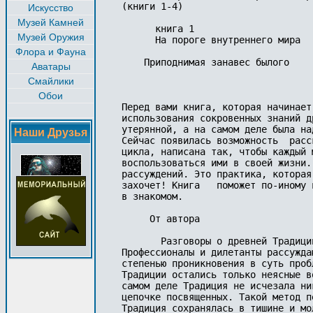
(книги 1-4)

Искусство
Музей Камней
      книга 1

Музей Оружия
      На пороге внутреннего мира

Флора и Фауна
    Приподнимая занавес былого

Аватары
Смайлики
Обои
                                  
Перед вами книга, которая начинает
использования сокровенных знаний д
утерянной, а на самом деле была на
Наши Друзья
Сейчас появилась возможность  расс
цикла, написана так, чтобы каждый 
воспользоваться ими в своей жизни.
рассуждений. Это практика, которая
захочет! Книга   поможет по-иному 
в знакомом.

     От автора

       Разговоры о древней Традици
Профессионалы и дилетанты рассужда
степенью проникновения в суть проб
Традиции остались только неясные в
самом деле Традиция не исчезала ни
цепочке посвященных. Такой метод п
Традиция сохранялась в тишине и мо