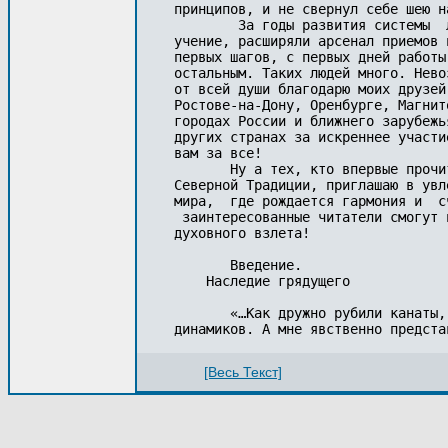
принципов, и не свернул себе шею н
        За годы развития системы  
учение, расширяли арсенал приемов 
первых шагов, с первых дней работы
остальным. Таких людей много. Нево
от всей души благодарю моих друзей
Ростове-на-Дону, Оренбурге, Магнит
городах России и ближнего зарубежь
других странах за искреннее участи
вам за все!

       Ну а тех, кто впервые прочи
Северной Традиции, приглашаю в увл
мира,  где рождается гармония и  с
 заинтересованные читатели смогут 
духовного взлета! 

       Введение.

    Наследие грядущего

       «…Как дружно рубили канаты,
[Весь Текст]