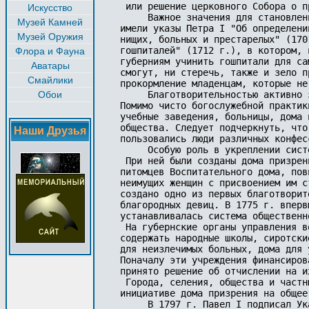
 или решение церковного Собора о п
Искусство
     Важное значения для становлен
Музей Камней
имели указы Петра I "Об определени
Музей Оружия
нищих, больных и престарелых" (170
гошпиталей" (1712 г.), в котором, 
Флора и Фауна
губерниям учинить гошпитали для са
Аватары
смогут, ни стеречь, также и зело п
Смайлики
прокормление младенцам, которые не
Обои
     Благотворительностью активно 
Помимо чисто богослужебной практик
учебные заведения, больницы, дома 
общества. Следует подчеркнуть, что
Наши Друзья
пользовались люди различных конфесс
     Особую роль в укреплении сист
 При ней были созданы дома призрен
питомцев Воспитательного дома, пов
неимущих женщин с присвоением им с
создано одно из первых благотворит
благородных девиц. В 1775 г. вперв
устанавливалась система общественн
 На губернские органы управления в
содержать народные школы, сиротски
для неизлечимых больных, дома для 
Поначалу эти учреждения финансиров
принято решение об отчислении на и
 Города, селения, общества и частн
инициативе дома призрения на общее 
     В 1797 г. Павел I подписал Ук