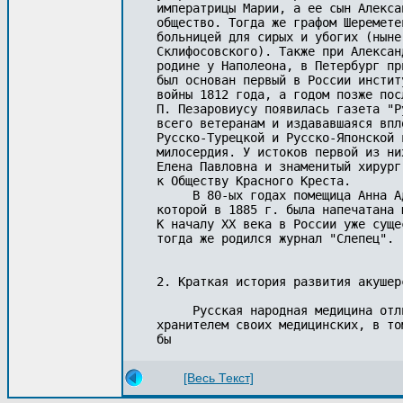
императрицы Марии, а ее сын Алекса
общество. Тогда же графом Шеремете
больницей для сирых и убогих (ныне
Склифосовского). Также при Алексан
родине у Наполеона, в Петербург пр
был основан первый в России инстит
войны 1812 года, а годом позже пос
П. Пезаровиусу появилась газета "Р
всего ветеранам и издававшаяся впл
Русско-Турецкой и Русско-Японской 
милосердия. У истоков первой из ни
Елена Павловна и знаменитый хирург
к Обществу Красного Креста. 

     В 80-ых годах помещица Анна А
которой в 1885 г. была напечатана 
К началу ХХ века в России уже суще
тогда же родился журнал "Слепец".

2. Краткая история развития акушер
     Русская народная медицина отл
хранителем своих медицинских, в то
бы
[Весь Текст]