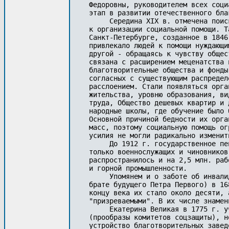
Федоровны, руководителем всех соци
этап в развитии отечественного бла
     Середина XIX в. отмечена поис
к организации социальной помощи. Т
Санкт-Петербурге, созданное в 1846
привлекало людей к помощи нуждающи
другой - обращаясь к чувству общес
связана с расширением меценатства 
благотворительные общества и фонды
согласных с существующим распредел
расслоением. Стали появляться орга
жительства, уровню образования, ви
труда, Общество дешевых квартир и 
народные школы, где обучение было 
Основной причиной бедности их орга
масс, поэтому социальную помощь ог
усилия не могли радикально изменит
     До 1912 г. государственное пе
только военнослужащих и чиновников
распространилось и на 2,5 млн. раб
и горной промышленности. 

     Упомянем и о заботе об инвали
брате будущего Петра Первого) в 16
концу века их стало около десяти, 
"призреваемыми". В их числе знамен
     Екатерина Великая в 1775 г. у
(прообразы комитетов соцзащиты), н
устройство благотворительных завед