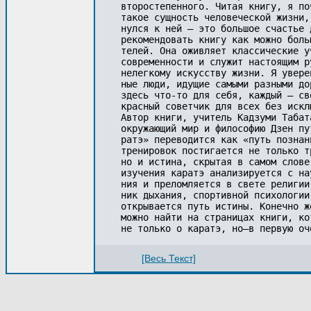
второстепенного. Читая книгу, я по
такое сущность человеческой жизни, 
нулся к ней — это большое счастье 
рекомендовать книгу как можно больш
телей. Она оживляет классические у
современности и служит настоящим р
нелегкому искусству жизни. Я уверен
ные люди, идущие самыми разными до
здесь что-то для себя, каждый — сво
красный советчик для всех без исклю
Автор книги, учитель Кадзуми Табат
окружающий мир и философию Дзен пут
ратэ» переводится как «путь познан
тренировок постигается не только т
но и истина, скрытая в самом слове
изучения каратэ анализируется с нау
ния и преломляется в свете религии,
ник дыхания, спортивной психологии
открывается путь истины. Конечно ж
можно найти на страницах книги, ко
не только о каратэ, но—в первую оч
[Весь Текст]