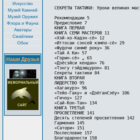
Искусство
СЕКРЕТЫ ТАКТИКИ: Уроки великих маст
Музей Камней
Музей Оружия
Рекомендации 5 

Предисловие 7 

Флора и Фауна
КНИГА ПЕРВАЯ 

Аватары
КНИГА СЕМИ МАСТЕРОВ 11 

Смайлики
«Хэй-хо-Кадэн-сё» 12 

Обои
«Иттосаи сэнсей кэмпо-сё» 29 

«Фудочи синмё року» 36 

«Тай А Ки» 57 

«Горин-сё» „ 65 

Наши Друзья
«Дзёсэйси кендан» 76 

«Тэнгу гэйдзюцурон» 81 

Секреты тактики 84 

КНИГА ВТОРАЯ 

ЛИДЕРСТВО 95 

«Хагакурэ» 96 

«Тейо-Гаку» и «ДзёганСэёу» 106 

«Гичоу» 127 

«Сай-Кон-Тан» 134 

КНИГА ТРЕТЬЯ 

ПРОСВЕТЛЕНИЕ 141 

Десять степеней просветления 142 

Гармония 145 

«Сатори» 151 

Послесловие 157 

Благодарности 158
