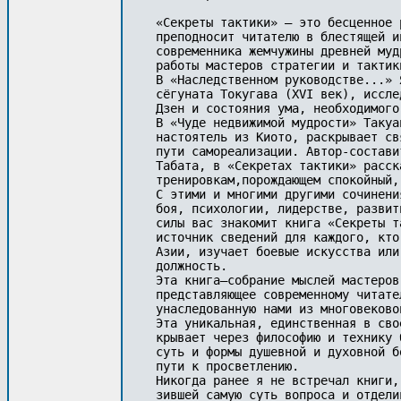
«Секреты тактики» — это бесценное 
преподносит читателю в блестящей и
современника жемчужины древней муд
работы мастеров стратегии и тактик
В «Наследственном руководстве...» 
сёгуната Токугава (XVI век), иссле
Дзен и состояния ума, необходимого
В «Чуде недвижимой мудрости» Такуа
настоятель из Киото, раскрывает св
пути самореализации. Автор-состави
Табата, в «Секретах тактики» расск
тренировкам,порождающем спокойный,
С этими и многими другими сочинени
боя, психологии, лидерстве, развит
силы вас знакомит книга «Секреты т
источник сведений для каждого, кто
Азии, изучает боевые искусства или
должность. 

Эта книга—собрание мыслей мастеров
представляющее современному читате
унаследованную нами из многовеково
Эта уникальная, единственная в свое
крывает через философию и технику 
суть и формы душевной и духовной б
пути к просветлению. 

Никогда ранее я не встречал книги, 
зившей самую суть вопроса и отдели