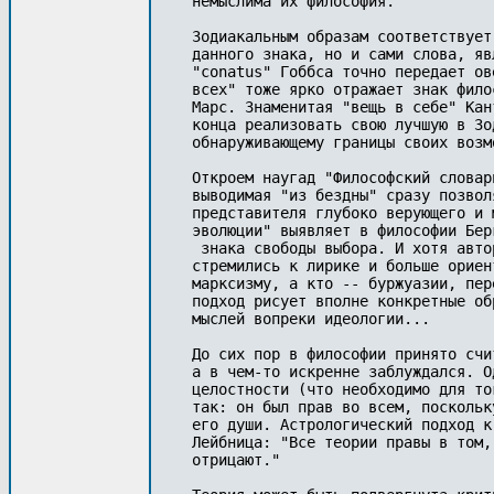
немыслима их философия. 

Зодиакальным образам соответствует
данного знака, но и сами слова, яв
"conatus" Гоббса точно передает ов
всех" тоже ярко отражает знак фило
Марс. Знаменитая "вещь в себе" Кан
конца реализовать свою лучшую в Зо
обнаруживающему границы своих возмо
Откроем наугад "Философский словар
выводимая "из бездны" сразу позвол
представителя глубоко верующего и 
эволюции" выявляет в философии Бер
 знака свободы выбора. И хотя авто
стремились к лирике и больше ориен
марксизму, а кто -- буржуазии, пер
подход рисует вполне конкретные об
мыслей вопреки идеологии...

До сих пор в философии принято счи
а в чем-то искренне заблуждался. О
целостности (что необходимо для то
так: он был прав во всем, поскольк
его души. Астрологический подход к
Лейбница: "Все теории правы в том,
отрицают." 
