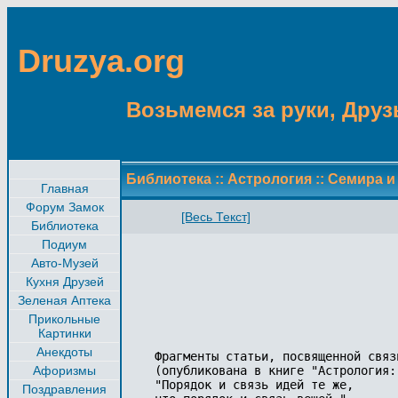
Druzya.org
Возьмемся за руки, Друзь
Библиотека
::
Астрология
::
Семира и
Главная
Форум Замок
[Весь Текст]
Библиотека
Подиум
Авто-Музей
Кухня Друзей
Зеленая Аптека
Прикольные
Картинки
Анекдоты
Фрагменты статьи, посвященной связ
Афоризмы
(опубликована в книге "Астрология:
"Порядок и связь идей те же,

Поздравления