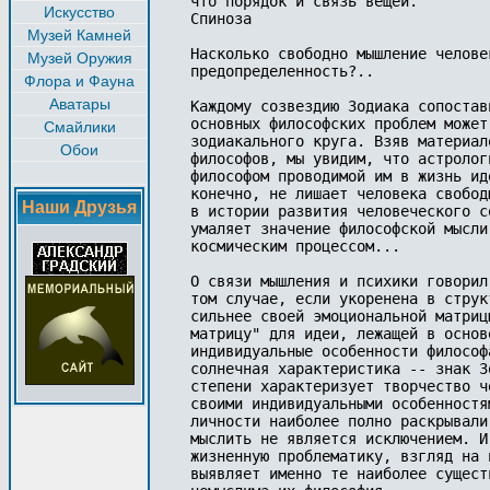
что порядок и связь вещей."

Искусство
Спиноза

Музей Камней
Насколько свободно мышление челове
Музей Оружия
предопределенность?..

Флора и Фауна
Аватары
Каждому созвездию Зодиака сопостав
основных философских проблем может
Смайлики
зодиакального круга. Взяв материал
Обои
философов, мы увидим, что астролог
философом проводимой им в жизнь ид
конечно, не лишает человека свобод
Наши Друзья
в истории развития человеческого с
умаляет значение философской мысли
космическим процессом...

О связи мышления и психики говорил
том случае, если укоренена в струк
сильнее своей эмоциональной матриц
матрицу" для идеи, лежащей в основ
индивидуальные особенности философ
солнечная характеристика -- знак З
степени характеризует творчество ч
своими индивидуальными особенностя
личности наиболее полно раскрывали
мыслить не является исключением. И
жизненную проблематику, взгляд на 
выявляет именно те наиболее сущест