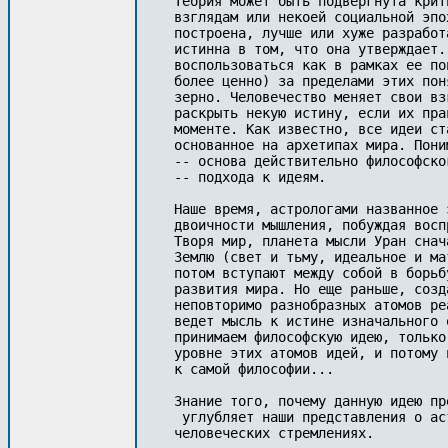
Теория может быть подвергнута крит
взглядам или некоей социальной эпо
построена, лучше или хуже разработ
истинна в том, что она утверждает.
воспользоваться как в рамках ее по
более ценно) за пределами этих пон
зерно. Человечество меняет свои вз
раскрыть некую истину, если их пра
моменте. Как известно, все идеи ст
основанное на архетипах мира. Пони
-- основа действительно философско
-- подхода к идеям. 

Наше время, астрологами названное 
двоичности мышления, побуждая восп
Творя мир, планета мысли Уран снач
Землю (свет и тьму, идеальное и ма
потом вступают между собой в борьб
развития мира. Но еще раньше, созд
неповторимо разнобразных атомов ре
ведет мысль к истине изначального 
принимаем философскую идею, только
уровне этих атомов идей, и потому 
к самой философии...

Знание того, почему данную идею пр
 углубляет наши представления о ас
человеческих стремлениях.
