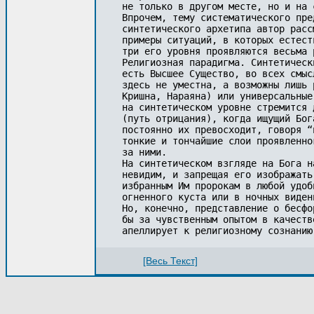
не только в другом месте, но и на 
Впрочем, тему систематического пре
синтетического архетипа автор расс
примеры ситуаций, в которых естест
три его уровня проявляются весьма р
Религиозная парадигма. Синтетическ
есть Высшее Существо, во всех смыс
здесь не уместна, а возможны лишь 
Кришна, Нараяна) или универсальные
на синтетическом уровне стремится 
(путь отрицания), когда ищущий Бог
постоянно их превосходит, говоря “
тонкие и тончайшие слои проявленно
за ними.

На синтетическом взгляде на Бога н
невидим, и запрещая его изображать
избранным Им пророкам в любой удоб
огненного куста или в ночных видени
Но, конечно, представление о бесфо
бы за чувственным опытом в качеств
[Весь Текст]