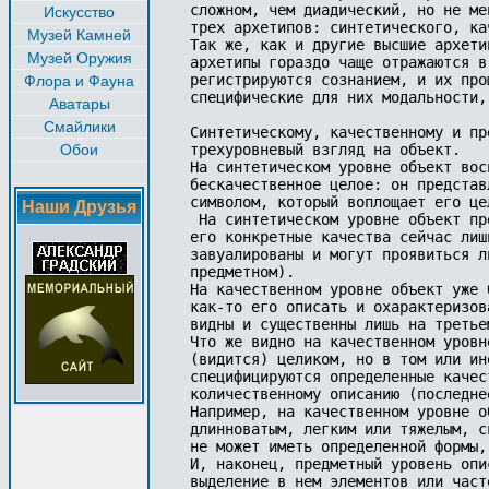
сложном, чем диадический, но не ме
Искусство
трех архетипов: синтетического, ка
Музей Камней
Так же, как и другие высшие архети
Музей Оружия
архетипы гораздо чаще отражаются в
регистрируются сознанием, и их про
Флора и Фауна
специфические для них модальности,
Аватары
Смайлики
Синтетическому, качественному и пр
Обои
трехуровневый взгляд на объект. 

На синтетическом уровне объект вос
бескачественное целое: он представ
символом, который воплощает его це
Наши Друзья
 На синтетическом уровне объект пр
его конкретные качества сейчас лиш
завуалированы и могут проявиться л
предметном).

На качественном уровне объект уже 
как-то его описать и охарактеризов
видны и существенны лишь на третье
Что же видно на качественном уровн
(видится) целиком, но в том или ин
специфицируются определенные качес
количественному описанию (последне
Например, на качественном уровне о
длинноватым, легким или тяжелым, с
не может иметь определенной формы,
И, наконец, предметный уровень опи
выделение в нем элементов или част