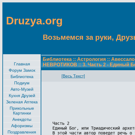
Druzya.org
Возьмемся за руки, Друзь
Библиотека
::
Астрология
::
Авессал
Главная
НЕВРОТИКОВ
::
3. Часть 2 - Единый 
Форум Замок
[Весь Текст]
Библиотека
Подиум
Авто-Музей
Кухня Друзей
Зеленая Аптека
Прикольные
Картинки
Анекдоты
Часть 2

Афоризмы
Единый Бог, или Триадический архети
Поздравления
В этой части автор поведет речь о 