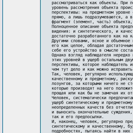
рассматриваться как объекты. При п
уровень рассмотрения объекта проис
перспективы: на предметном уровне 
прямо, а лишь подразумеваются, а в
фрагмент (элемент, часть) объекта,
Полноценное описание объекта предп
видения: и синтетического, и качес
достаточно разработанного как на к
Другими словами, ясное и объемное 
его как целое, обладая достаточным
себе его устройство в смысле соста
Однако взгляд наблюдателя нередко 
этих уровней в ущерб остальным дву
перспективы, которое наблюдатель и
чем тут дело и как можно исправить 
Так, человек, регулярно использующ
качественному и предметному, риску
лозунгов, за которыми ничего не ст
которые производят на него положит
прощая или как бы не замечая их от
Человек, систематически предпочита
ущерб синтетическому и предметному
неопределенных качеств без отчетли
и выносить окончательные суждения,
так и его предпосылки.

И, наконец, человек, регулярно пре
синтетическому и качественному, бу
подробностях, пытаясь найти в них 