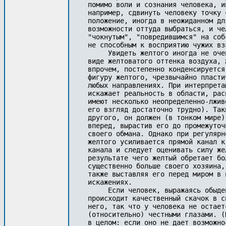
раться, и человек, глазами социума, становится слегка
"чокнутым", "повредившимся" на собственных идеях, а по существу - догматиком,
не способным к восприятию чужих взглядов и мыслей.
     Увидеть желтого иногда не очень просто - он может предстать, например, в
виде желтоватого оттенка воздуха, желтого облачка или тумана, который,
впрочем, постепенно конденсируется в гибкую, похожую на мультипликационную
фигуру желтого, чрезвычайно пластичную и способную быстро вытягиваться в
любых направлениях. При интерпретации очень важен рост желтого, поскольку он
искажает реальность в области, расположенной ниже его глаз (которые обычно
имеют несколько неопределенно-лживое выражение, но уловить его, а тем более
его взгляд достаточно трудно). Таким образом, если человек хочет обмануть
другого, он должен (в тонком мире) стать выше его, а желтого выпустить
вперед, вырастив его до промежуточного роста, т.е. ниже себя, но выше жертвы
своего обмана. Однако при регулярной (особенно корыстной) эксплуатации у
желтого усиливается прямой канал к Желтому Королю (именно по величине этого
канала и следует оценивать силу желтого, т.к. его размеры непостоянны), в
результате чего желтый обретает большую свободу и возможность вырасти
существенно больше своего хозяина, искажая тем самым его видение мира, а
также выставляя его перед миром в неконтролируемых и невидимых для хозяина
искажениях.
     Если человек, выражаясь обыденным языком, окончательно изолгался,
происходит качественный скачок в ситуации: желтый уже постоянно стоит выше
него, так что у человека не остается возможности взглянуть на себя
(относительно) честными глазами. (Кстати говоря, то же относится и к обществу
в целом: если оно не дает возможности критики себя, его Желтый Король
становится выше него, и социум задыхается во лжи). Следующая, крайняя фаза
подчинения желтому выглядит таким образом: желтый полностью поглощает
человека, и тогда последний практически не может считаться хомо сапиенсом,
поскольку способность к критической оценке себя в этом положении отсутствует
полностью; чаще всего это сумасшедшие или фанатики, но иногда такие люди
становятся народными вождями, заливая свои народы ложью (чаще всего пополам с
кровью).
     У сравнительно честного человека желтый, как правило, невелик, и
послушно вырастает в случаях необходимой