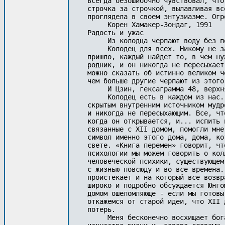
всегда безошибочно чувствовал, что
строчка за строчкой, вылавливая вс
проглядела в своем энтузиазме. Огр
     Корен Хамакер-Зондаг, 1991

Радость и ужас

     Из колодца черпают воду без п
     Колодец для всех. Никому не з
пришло, каждый найдет то, в чем ну
родник, и он никогда не пересыхает
можно сказать об истинно великом ч
чем больше другие черпают из этого
     И Цзин, гексаграмма 48, верхня
     Колодец есть в каждом из нас.
скрытым внутренним источником мудр
и никогда не пересыхающим. Все, чт
когда он открывается, и... испить 
связанные с XII домом, помогли мне
символ именно этого дома, дома, ко
свете. «Книга перемен» говорит, чт
психологии мы можем говорить о кол
человеческой психики, существующем
с жизнью повсюду и во все времена.
проистекает и на который все возвр
широко и подробно обсуждается Юнго
домом ошеломляюще - если мы готовы
откажемся от старой идеи, что XII 
потерь.

     Меня бесконечно восхищает бог