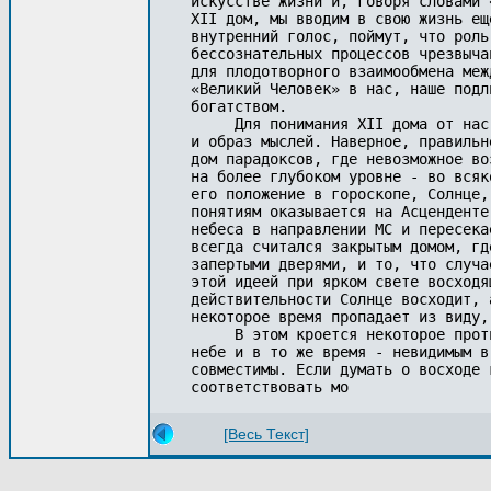
искусстве жизни и, говоря словами 
XII дом, мы вводим в свою жизнь ещ
внутренний голос, поймут, что роль
бессознательных процессов чрезвыча
для плодотворного взаимообмена меж
«Великий Человек» в нас, наше подл
богатством.

     Для понимания XII дома от нас
и образ мыслей. Наверное, правильн
дом парадоксов, где невозможное во
на более глубоком уровне - во всяк
его положение в гороскопе, Солнце,
понятиям оказывается на Асценденте
небеса в направлении МС и пересека
всегда считался закрытым домом, гд
запертыми дверями, и то, что случа
этой идеей при ярком свете восходя
действительности Солнце восходит, 
некоторое время пропадает из виду,
     В этом кроется некоторое прот
небе и в то же время - невидимым в
совместимы. Если думать о восходе 
соответствовать мо
[Весь Текст]