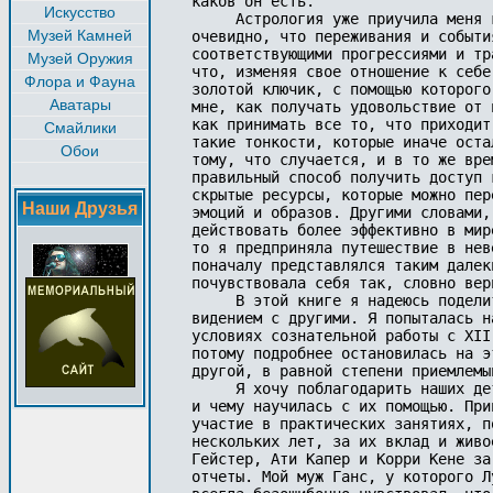
каков он есть.

Искусство
     Астрология уже приучила меня 
Музей Камней
очевидно, что переживания и событи
соответствующими прогрессиями и тр
Музей Оружия
что, изменяя свое отношение к себе
Флора и Фауна
золотой ключик, с помощью которого
Аватары
мне, как получать удовольствие от 
как принимать все то, что приходит
Смайлики
такие тонкости, которые иначе оста
Обои
тому, что случается, и в то же вре
правильный способ получить доступ 
скрытые ресурсы, которые можно пер
Наши Друзья
эмоций и образов. Другими словами,
действовать более эффективно в мир
то я предприняла путешествие в нев
поначалу представлялся таким далек
почувствовала себя так, словно вер
     В этой книге я надеюсь подели
видением с другими. Я попыталась н
условиях сознательной работы с XII
потому подробнее остановилась на э
другой, в равной степени приемлемый
     Я хочу поблагодарить наших де
и чему научилась с их помощью. При
участие в практических занятиях, п
нескольких лет, за их вклад и живо
Гейстер, Ати Капер и Корри Кене за
отчеты. Мой муж Ганс, у которого Л