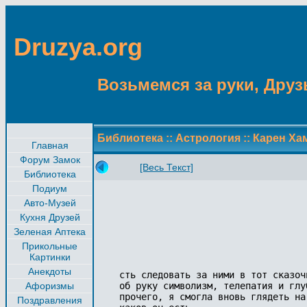
Druzya.org
Возьмемся за руки, Друзь
Библиотека
::
Астрология
::
Карен Ха
Главная
Форум Замок
[Весь Текст]
Библиотека
Подиум
Авто-Музей
Кухня Друзей
Зеленая Аптека
Прикольные
Картинки
Анекдоты
сть следовать за ними в тот сказоч
Афоризмы
об руку символизм, телепатия и глу
прочего, я смогла вновь глядеть на
Поздравления