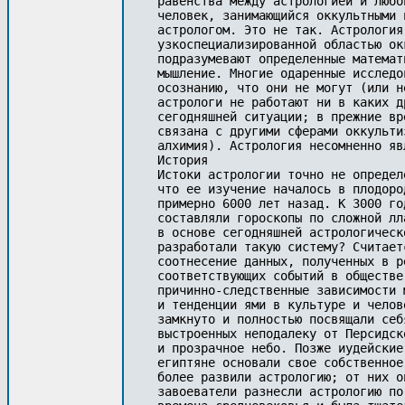
равенства между астрологией и любо
человек, занимающийся оккультными 
астрологом. Это не так. Астрология
узкоспециализированной областью ок
подразумевают определенные математ
мышление. Многие одаренные исследо
осознанию, что они не могут (или н
астрологи не работают ни в каких д
сегодняшней ситуации; в прежние вр
связана с другими сферами оккульти
алхимия). Астрология несомненно яв
История

Истоки астрологии точно не определ
что ее изучение началось в плодоро
примерно 6000 лет назад. К 3000 го
составляли гороскопы по сложной лл
в основе сегодняшней астрологическ
разработали такую систему? Считает
соотнесение данных, полученных в р
соответствующих событий в обществе
причинно-следственные зависимости 
и тенденции ями в культуре и челов
замкнуто и полностью посвящали себ
выстроенных неподалеку от Персидск
и прозрачное небо. Позже иудейские
египтяне основали свое собственное
более развили астрологию; от них о
завоеватели разнесли астрологию по