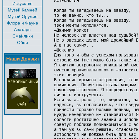
АСТРОЛОГИЯ

Искусство
Музей Камней
Когда ты загадываешь на звезду,

то не важно, кто ты...

Музей Оружия
Когда ты загадываешь на звезду,

Флора и Фауна
твои мечты исполнятся.

Аватары
—Джимми Крикет

Не человек ли властен над судьбой?

Смайлики
Не в звездах дело, мой дражайший Бр
Обои
А в нас самих...

—Шекспир

Для того чтобы с успехом пользоват
Наши Друзья
астрологом (не нужно быть также и 
Я считаю астрологию уникальной сме
смесью «рационального» и «относите
этих позиций.

В прежние времена астрология, глав
выживания. Позже она стала мощным 
самоосуществления. Я сосредоточусь
личного инструмента.

Если вы астролог, то, вероятно, на
надеюсь, вы согласитесь, что сведу
принести гораздо больше пользы, че
нужды немедленно им становиться! Я
области достаточно знаний и исполь
советую поближе познакомиться с ас
а там уж вы сами решите, становить
астрология не должна быть для вас 