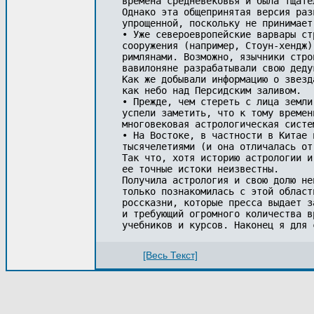
времена средневековья и была тщате
Однако эта общепринятая версия раз
упрощенной, поскольку не принимает
• Уже североевропейские варвары ст
сооружения (например, Стоун-хендж)
римлянами. Возможно, язычники стро
вавилоняне разрабатывали свою деду
Как же добывали информацию о звезд
как небо над Персидским заливом.

• Прежде, чем стереть с лица земли
успели заметить, что к тому времен
многовековая астрологическая систем
• На Востоке, в частности в Китае 
тысячелетиями (и она отличалась от
Так что, хотя историю астрологии и
ее точные истоки неизвестны.

Получила астрология и свою долю не
только познакомилась с этой област
россказни, которые пресса выдает з
и требующий огромного количества в
[Весь Текст]