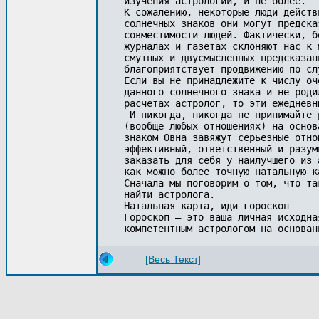
изучения астрологии, и не более.

К сожалению, некоторые люди действ
солнечных знаков они могут предска
совместимости людей. Фактически, б
журналах и газетах склоняют нас к 
смутных и двусмысленных предсказан
благоприятствует продвижению по сл
Если вы не принадлежите к числу оч
данного солнечного знака и не роди
расчетах астролог, то эти ежедневн
 И никогда, никогда не принимайте 
(вообще любых отношениях) на основ
знаком Овна завяжут серьезные отно
эффективный, ответственный и разум
заказать для себя у наилучшего из 
как можно более точную натальную ка
Сначала мы поговорим о том, что та
найти астролога.

Натальная карта, иди гороскоп

Гороскоп — это ваша личная исходна
[Весь Текст]