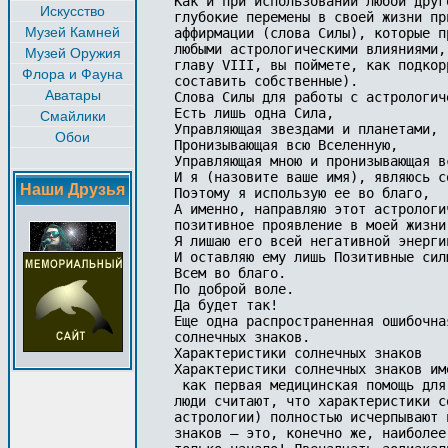
Как и при использовании любой друг
Искусство
глубокие перемены в своей жизни пр
Музей Камней
аффирмации (слова Силы), которые п
любыми астрологическими влияниями,
Музей Оружия
главу VIII, вы поймете, как подкор
Флора и Фауна
составить собственные).

Аватары
Слова Силы для работы с астрологич
Есть лишь одна Сила, 

Смайлики
Управляющая звездами и планетами, 

Обои
Пронизывающая всю Вселенную, 

Управляющая мною и пронизывающая в
И я (назовите ваше имя), являюсь с
Наши Друзья
Поэтому я использую ее во благо,

А именно, направляю этот астрологи
позитивное проявление в моей жизни,
Я лишаю его всей негативной энергии
И оставляю ему лишь Позитивные силы
Всем во благо. 

По доброй воле. 

Да будет так!

Еще одна распространенная ошибочна
солнечных знаков.

Характеристики солнечных знаков

Характеристики солнечных знаков им
 как первая медицинская помощь для
люди считают, что характеристики с
астрологии) полностью исчерпывают 
знаков — это, конечно же, наиболее