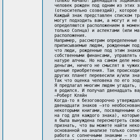
только начало! Двенадцать зодиакал
человек рожден под одним из этих з
(относительно созвездий), которое 
Каждый знак представлен списком тр
могут подходить вам, а могут и не 
определяются расположением в момен
только Солнца) и аспектами (или ма
расположения.

Например, рассмотрим определенные 
приписываемые людям, рожденным под
что люди, рожденные под этим знако
собственными финансами, управлять 
натуре алчны. Но на самом деле мно
деньгам, ничего не смыслят в чужих
ценные приобретения. Так происходи
других планет перевесили и/или зна
Так что оценка человека по его зод
Я предлагал многим людям угадать, 
я родился. И получал двенадцать ва
—Роберт Кляйн

Когда-то я безоговорочно утверждал
двенадцати знаков —это необоснован
некоторыми книгами, посвященными с
на год для каждого знака), которые
я была вынуждена пересмотреть свою
признать, что вы можете найти неко
основанной на анализе только солне
работа с солнечными знаками — это 