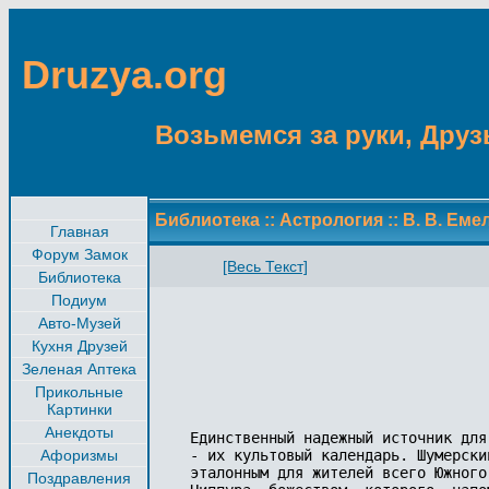
Druzya.org
Возьмемся за руки, Друзь
Библиотека
::
Астрология
::
В. В. Еме
Главная
Форум Замок
[Весь Текст]
Библиотека
Подиум
Авто-Музей
Кухня Друзей
Зеленая Аптека
Прикольные
Картинки
Анекдоты
Единственный надежный источник для
Афоризмы
- их культовый календарь. Шумерски
эталонным для жителей всего Южного
Поздравления