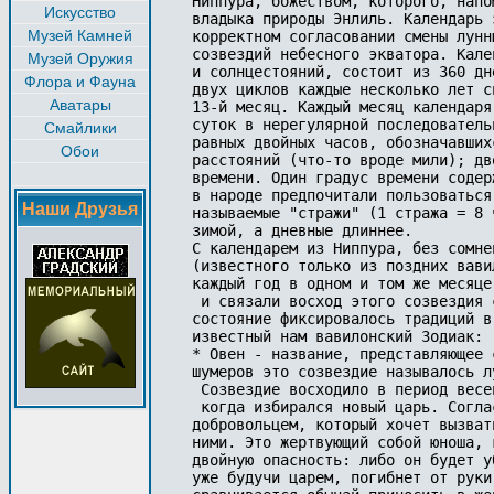
Ниппура, божеством, которого, напо
Искусство
владыка природы Энлиль. Календарь 
Музей Камней
корректном согласовании смены лунн
созвездий небесного экватора. Кале
Музей Оружия
и солнцестояний, состоит из 360 дн
Флора и Фауна
двух циклов каждые несколько лет с
Аватары
13-й месяц. Каждый месяц календаря
суток в нерегулярной последователь
Смайлики
равных двойных часов, обозначавших
Обои
расстояний (что-то вроде мили); дв
времени. Один градус времени содер
в народе предпочитали пользоваться
Наши Друзья
называемые "стражи" (1 стража = 8 
зимой, а дневные длиннее. 

С календарем из Ниппура, без сомне
(известного только из поздних вави
каждый год в одном и том же месяце
 и связали восход этого созвездия 
состояние фиксировалось традиций в
известный нам вавилонский Зодиак: 

* Овен - название, представляющее 
шумеров это созвездие называлось л
 Созвездие восходило в период весе
 когда избирался новый царь. Согла
добровольцем, который хочет вызват
ними. Это жертвующий собой юноша, 
двойную опасность: либо он будет у
уже будучи царем, погибнет от руки