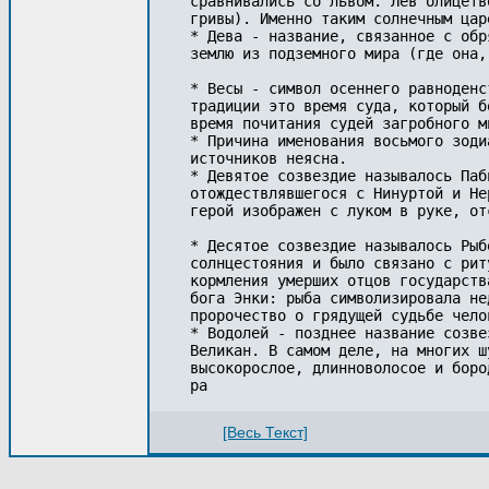
сравнивались со львом. Лев олицетв
гривы). Именно таким солнечным цар
* Дева - название, связанное с обр
землю из подземного мира (где она,
* Весы - символ осеннего равноденс
традиции это время суда, который б
время почитания судей загробного м
* Причина именования восьмого зоди
источников неясна. 

* Девятое созвездие называлось Паб
отождествлявшегося с Нинуртой и Не
герой изображен с луком в руке, от
* Десятое созвездие называлось Рыб
солнцестояния и было связано с рит
кормления умерших отцов государств
бога Энки: рыба символизировала не
пророчество о грядущей судьбе челов
* Водолей - позднее название созве
Великан. В самом деле, на многих ш
высокорослое, длинноволосое и боро
ра
[Весь Текст]