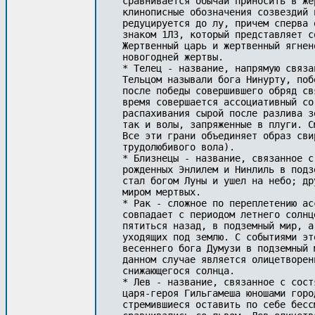
сравнивается обычай приносить в же
клинописные обозначения созвездий 
редуцируется до лу, причем сперва 
знаком 1ЛЗ, который представляет с
Жертвенный царь и жертвенный ягнен
новогодней жертвы. 

* Телец - название, напрямую связа
Тельцом называли бога Нинурту, поб
после победы совершившего обряд св
время совершается ассоциативный со
распахивания сырой после разлива з
так и волы, запряженные в плуги. С
Все эти грани объединяет образ сви
трудолюбивого вола). 

* Близнецы - название, связанное с
рожденных Энлилем и Нинлиль в подз
стал богом Луны и ушел на небо; др
миром мертвых. 

* Рак - сложное по переплетению ас
совпадает с периодом летнего солнц
пятиться назад, в подземный мир, а
уходящих под землю. С событиями эт
весеннего бога Думузи в подземный 
данном случае является олицетворен
снижающегося солнца. 

* Лев - название, связанное с сост
царя-героя Гильгамеша юношами горо
стремившиеся оставить по себе бесс