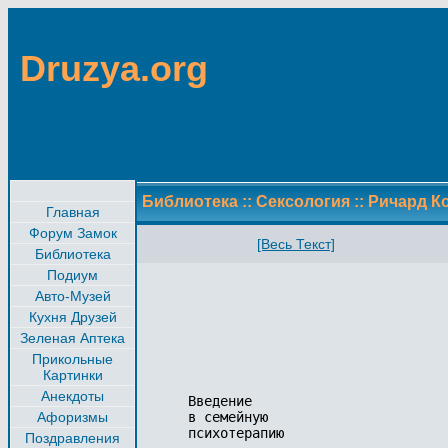
Druzya.org
Библиотека
::
Сексология
::
Ричард К
Главная
Форум Замок
[Весь Текст]
Библиотека
Подиум
Авто-Музей
Кухня Друзей
Зеленая Аптека
Прикольные
Картинки
Анекдоты
Введение

Афоризмы
в семейную

психотерапию

Поздравления