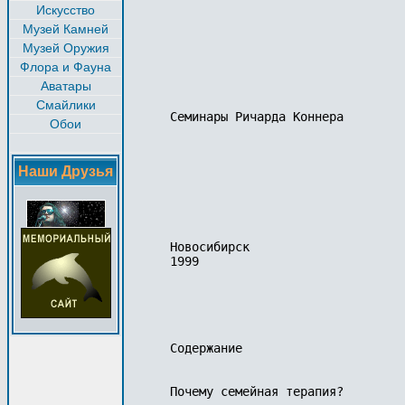
Искусство
Музей Камней
Музей Оружия
Флора и Фауна
Аватары
Смайлики
Семинары Ричарда Коннера

Обои
Наши Друзья
Новосибирск

1999

Содержание

Почему семейная терапия?		...	...	...	...	...	...	  2
