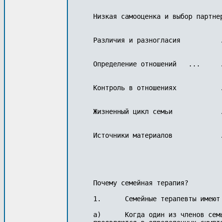
Низкая самооценка и выбор партнера	...	...	...	...	 
Различия и разногласия		...	...	...	...	...	...	...	11

Определение отношений	...	...	...	...	...	...	...	20

Контроль в отношениях		...	...	...	...	...	...	...	22

Жизненный цикл семьи		...	...	...	...	...	...	...	26

Источники материалов		...	...	...	...	...	...	...	46

Почему семейная терапия?

1.	Семейные терапевты имеют дело с семейными трудностями.

а)	Когда один из членов семьи (пациент) испытывает трудности, которые 
