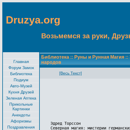
Druzya.org
Возьмемся за руки, Друзь
Библиотека
::
Руны и Рунная Магия
::
Главная
наpодов
Форум Замок
[Весь Текст]
Библиотека
Подиум
Авто-Музей
Кухня Друзей
Зеленая Аптека
Прикольные
Картинки
Анекдоты
Афоризмы
Эдред Торссон 

Поздравления
Северная магия: мистеpии геpманских