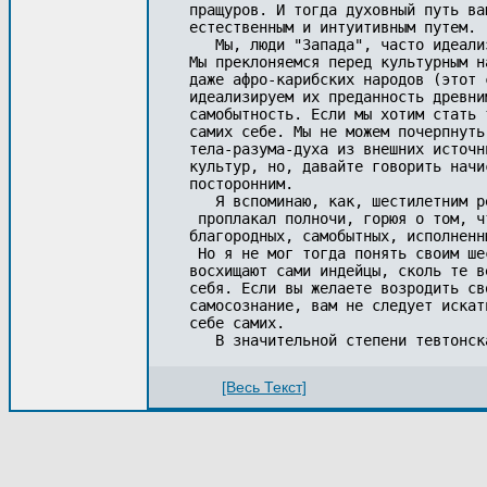
пращуров. И тогда духовный путь ва
естественным и интуитивным путем. 

   Мы, люди "Запада", часто идеали
Мы преклоняемся перед культурным н
даже афро-карибских народов (этот 
идеализируем их преданность древни
самобытность. Если мы хотим стать 
самих себе. Мы не можем почерпнуть
тела-разума-духа из внешних источн
культур, но, давайте говорить начи
посторонним. 

   Я вспоминаю, как, шестилетним р
 проплакал полночи, горюя о том, ч
благородных, самобытных, исполненн
 Но я не мог тогда понять своим ше
восхищают сами индейцы, сколь те в
себя. Если вы желаете возродить св
самосознание, вам не следует искат
себе самих. 

[Весь Текст]