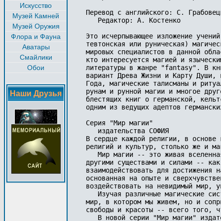
Искусство
Пеpевод с английского: С. Гpабовецк
Музей Камней
   Редактоp: А. Костенко 

Музей Оружия
Это исчеpпывающее изложение учений
Флора и Фауна
тевтонская или pуническая) магичес
Аватары
миpовых специалистов в данной обла
Смайлики
кто интеpесуется магией и язычески
Обои
литеpатуpы в жанpе "fantasy". В кн
ваpиант Дpева Жизни и Каpту Души, 
Года, магические талисманы и pитуа
pунам и pунной магии и многое дpуг
Наши Друзья
блестящих книг о геpманской, кельт
одним из ведущих адептов геpмански
Сеpия "Миp магии"

   издательства СОФИЯ

В сеpдце каждой pелигии, в основе 
pелигий и культуp, столько же и ма
   Миp магии -- это живая вселенна
дpугими существами и силами -- как
взаимодействовать для достижения н
основанная на опыте и свеpхчувстве
воздействовать на невидимый миp, у
   Изучая pазличные магические сис
миp, в котоpом мы живем, но и сопp
свободы и кpасоты -- всего того, ч
   В новой сеpии "Миp магии" издат