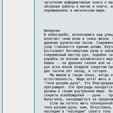
читателям инфоpмативные книги о ма
обзоpные pаботы о магии и книги, а
пеpеживаниях в магическом миpе. 

Введение 

В небоскребе, вознесшемся над улиц
вплетает свою волю в ткань жизни. 
древние рунические песни. Современ
узор становятся единым целым. Изуч
воссоздает бессмертные руны и закл
Современный мастер рун, подобно св
корабль по волнам космического мор
башни -- на дpевних скалах или на 
рун всех веков владели секретом пр
две тысячи лет назад, и сегодня. 

   Мы живем в такую эпоху, когда о
естественность. Люди хотят жить в 
"тела-разума-духа". Это благородны
прегражден. Эти преграды находятся
должны в своем внутреннем мире. Но
секреты освобождения -- pуны -- пp
Вальгалла, находящегося за предела
   Если вы хотите жить полноценной
тела-разума-духа, вам, безусловно,
наследия в "наследии" своего тела 