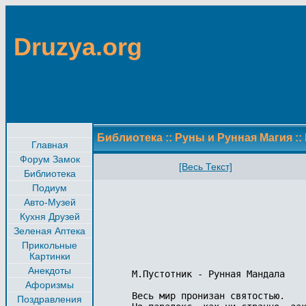
Druzya.org
Библиотека
::
Руны и Рунная Магия
::
Главная
Форум Замок
[Весь Текст]
Библиотека
Подиум
Авто-Музей
Кухня Друзей
Зеленая Аптека
Прикольные
Картинки
Анекдоты
М.Пустотник - Рунная Мандала

Афоризмы
Весь мир пронизан святостью.

Поздравления