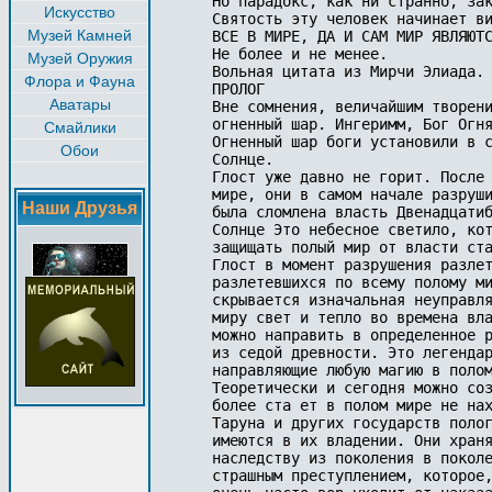
Но парадокс, как ни странно, зак
Искусство
Святость эту человек начинает ви
Музей Камней
ВСЕ В МИРЕ, ДА И САМ МИР ЯВЛЯЮТС
Не более и не менее.

Музей Оружия
Вольная цитата из Мирчи Элиада. 
Флора и Фауна
ПРОЛОГ 

Аватары
Вне сомнения, величайшим творени
огненный шар. Ингеримм, Бог Огня
Смайлики
Огненный шар боги установили в с
Обои
Солнце. 

Глост уже давно не горит. После 
мире, они в самом начале разруши
Наши Друзья
была сломлена власть Двенадцатиб
Солнце Это небесное светило, кот
защищать полый мир от власти ста
Глост в момент разрушения разлет
разлетевшихся по всему полому ми
скрывается изначальная неуправля
миру свет и тепло во времена вла
можно направить в определенное р
из седой древности. Это легендар
направляющие любую магию в полом
Теоретически и сегодня можно соз
более ста ет в полом мире не нах
Таруна и других государств полог
имеются в их владении. Они храня
наследству из поколения в поколе
страшным преступлением, которое,