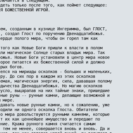
лючается в следующем.

деть только после того, как поймет следующее: 

Я БОЖЕСТВЕННОЙ ИГРОЙ.



ем, созданным в кузнице Ингеримма, был ГЛОСТ, 

, создал Глост по поручению Двенадцатибожья. 

ердце полого мира, чтобы он горел там как 

того как Новые Боги пришли к власти в полом 

ли магическое Солнце старых владык мира. Так 

ожья. Новые Боги установили в центр мира новое 

орое питается их божественной силой и должно 

рых богов. 

елся на мириады осколков - больших и маленьких, 

ру. До сих пор в каждом из этих осколков 

емая, магическая энергия, сила, дававшая полому 

дычества Двенадцатибожья. Но магию осколков 

усло, выцарапав на них тайные знаки, пришедшие 

ные руны -- рунные камни, делающие возможной и 

 мире. 

давать новые рунные камни, но к сожалению, уже 

одили ни одного осколка Глоста. Обитатели 

о мира довольствуются рунными камнями, которые 

т их как ценнейшее имущество и передают по 

ние. Кража рунного камня считается самым 

 тем не менее, совершается вновь и вновь. Да и 
