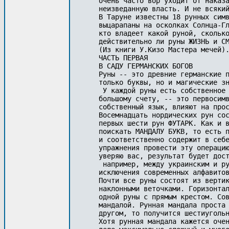
очень часто вор уходит от наказа
неизведанную власть. И не всякий
В Таруне известны 18 рунных симв
выцарапаны на осколках Солнца-Гл
кто владеет какой руной, сколько
действительно ли руны ЖИЗНЬ и СМ
(Из книги У.Кизо Мастера мечей).
ЧАСТЬ ПЕРВАЯ

В САДУ ГЕРМАНСКИХ БОГОВ 

Руны -- это древние германские п
только буквы, но и магические зн
 У каждой руны есть собственное 
большому счету, -- это первосимв
собственный язык, влияют на прос
Восемнадцать нордических рун сос
первых шести рун ФУТАРК. Как и в
поискать МАНДАЛУ БУКВ, то есть п
и соответственно содержит в себе
упражнения провести эту операцию
уверяю вас, результат будет дост
 например, между украинским и ру
исключения современных алфавитов
Почти все руны состоят из вертик
наклонными веточками. Горизонтал
одной руны с прямым крестом. Сов
мандалой. Рунная мандала проста 
другом, то получится шестиугольн
Хотя рунная мандала кажется очен