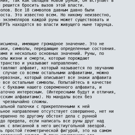
ния, так как овладев новой руной, он вступает в 

 решится бросить вызов этой власти. 

олов. Все 18 символов давным давно были 

оста. Это известно всем. Но никому неизвестно, 

 экземпляров каждой руны может существовать и 

ЕРТЬ находятся во власти живущего ныне тарунца. 

 

исьмена, имеющие громадное значение. Это не 

аки, символы, передающие определенные состояния.

имя и несколько основных значений. Руны, по 

олы жизни и смерти, которые порождают 

транство и указывают направление. 

тавляют алфавит, который называется по звучанию 

 случае со всеми остальными алфавитами, можно 

ервознак, который описывает все знаки алфавита 

 все остальные символы. Попытайтесь в качестве 

 с буквами нашего современного алфавита, и 

аточно интересным. (Интересными будут и отличия,

сским алфавитами). Но мандалы всех без 

 чрезвычайно сложны. 

альной палочки с прикрепленными к ней 

ьное направление отсутствует совершенно, нет ни 

ершенно по другому обстоят дела с рунной 

до предела, если написать все руны друг над 

ик с вписанной в него шестиугольной звездой. 

ь простой геометрической фигурой, это на самом 
