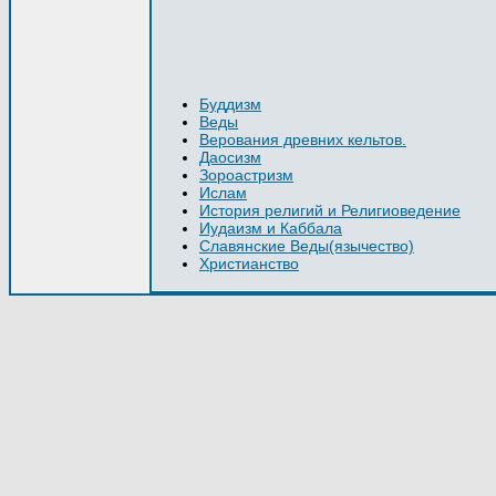
Буддизм
Веды
Верования древних кельтов.
Даосизм
Зороастризм
Ислам
История религий и Религиоведение
Иудаизм и Каббала
Славянские Веды(язычество)
Христианство