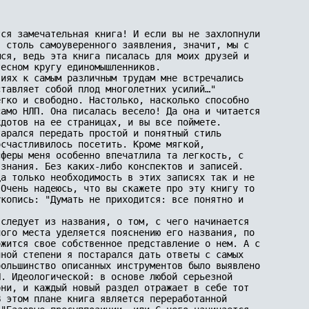
ся замечательная книга! И если вы не захлопнули 

 столь самоуверенного заявления, значит, мы с 

ся, ведь эта книга писалась для моих друзей и 

есном кругу единомышленников. 

иях к самым различным трудам мне встречались 

тавляет собой плод многолетних усилий…" 

гко и свободно. Настолько, насколько способно 

амо НЛП. Она писалась весело! Да она и читается 

дотов на ее страницах, и вы все поймете. 

арался передать простой и понятный стиль 

счастливилось посетить. Кроме мягкой, 

феры меня особенно впечатлила та легкость, с 

знания. Без каких-либо конспектов и записей. 

а только необходимость в этих записях так и не 

Очень надеюсь, что вы скажете про эту книгу то 

копись: "Думать не приходится: все понятно и 

следует из названия, о том, с чего начинается 

ого места уделяется пояснению его названия, по 

жится свое собственное представление о нем. А с 

ной степени я постарался дать ответы с самых 

ольшинство описанных инструментов было выявлено 

. Идеологической: в основе любой серьезной 

ни, и каждый новый раздел отражает в себе тот 

 этом плане книга является переработанной 
