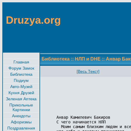
Druzya.org
Библиотека
::
НЛП и DHE
::
Анвар Бак
Главная
Форум Замок
[Весь Текст]
Библиотека
Подиум
Авто-Музей
Кухня Друзей
Зеленая Аптека
Прикольные
Картинки
Анекдоты
Анвар Камилевич Бакиров

Афоризмы
С чего начинается НЛП

  Моим самым близким людям и все
Поздравления