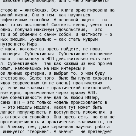
"Базовые пресуппозиции, или С чего начинается 

сторона – житейская. Вся книга ориентирована на 

ычной жизни. Она о том, как научиться 

эффективным способом. А основной акцент – на 

мся-то мы постоянно! Соответственно, уметь это 

одно, получая максимум удовольствия, – это 

то и об общении с самим собой. В частности – о 

ных эмоций. Буквально – как стать мудрым 

нутреннего Мира. 

е идеи, которые вы здесь найдете, не новы, 

 позиция. Субъективная. Субъективное изложение 

ного – поскольку в НЛП действительно есть все 

л. Субъективное – так как каждый из них прошел 

опыт, наложившись на мои интересы и 

ои личные критерии, я выбрал то, о чем буду 

стественно. Более того, было бы глупо скрывать 

ядов современных (и не очень) практических 

у, если вы знакомы с практической психологией, 

ные идеи, преломленные через призму НЛП. 

вие объективности вам дал бы любой НЛПер, 

само НЛП – это только модель происходящего в 

 – это модель модели. Какая тут может быть 

лагает популярность и доступность изложения, а 

ь относятся спокойно. Она здесь есть, но она не 

противоречивость и практическая значимость, но 

й. А между тем, даже серьезная научная работа 

 именуется "теорией". А значит – не претендует 
