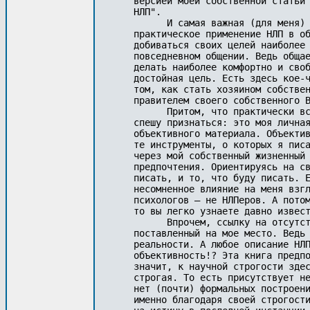
версией моей собственной статьи 
НЛП". 

      И самая важная (для меня) 
практическое применение НЛП в об
добиваться своих целей наиболее 
повседневном общении. Ведь общае
делать наиболее комфортно и своб
достойная цель. Есть здесь кое-ч
том, как стать хозяином собствен
правителем своего собственного В
      Притом, что практически вс
спешу признаться: это моя личная
объективного материала. Объектив
те инструменты, о которых я писа
через мой собственный жизненный 
предпочтения. Ориентируясь на св
писать, и то, что буду писать. Е
несомненное влияние на меня взгл
психологов – не НЛПеров. А потом
то вы легко узнаете давно извест
      Впрочем, ссылку на отсутст
поставленный на мое место. Ведь 
реальности. А любое описание НЛП
объективность!? Эта книга предпо
значит, к научной строгости здес
строгая. То есть присутствует не
нет (почти) формальных построени
именно благодаря своей строгости