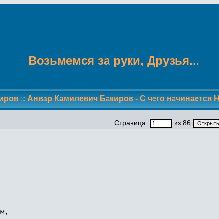
Возьмемся за руки, Друзья...
иров
::
Анвар Камилевич Бакиров - С чего начинается 
Страница:
из 86
м,
