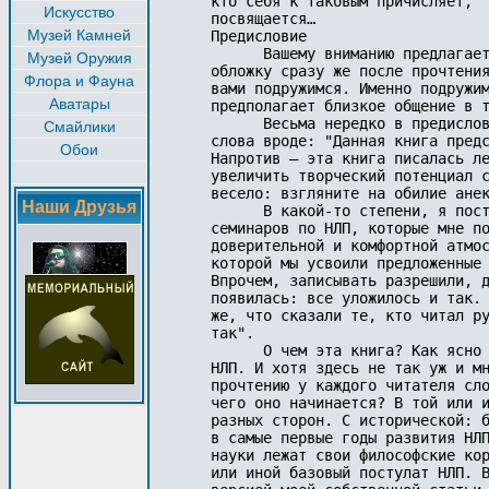
кто себя к таковым причисляет,

Искусство
посвящается… 

Музей Камней
Предисловие

      Вашему вниманию предлагает
Музей Оружия
обложку сразу же после прочтения
Флора и Фауна
вами подружимся. Именно подружим
Аватары
предполагает близкое общение в т
      Весьма нередко в предислов
Смайлики
слова вроде: "Данная книга предс
Обои
Напротив – эта книга писалась ле
увеличить творческий потенциал с
весело: взгляните на обилие анек
Наши Друзья
      В какой-то степени, я пост
семинаров по НЛП, которые мне по
доверительной и комфортной атмос
которой мы усвоили предложенные 
Впрочем, записывать разрешили, д
появилась: все уложилось и так. 
же, что сказали те, кто читал ру
так". 

      О чем эта книга? Как ясно 
НЛП. И хотя здесь не так уж и мн
прочтению у каждого читателя сло
чего оно начинается? В той или и
разных сторон. С исторической: б
в самые первые годы развития НЛП
науки лежат свои философские кор
или иной базовый постулат НЛП. В