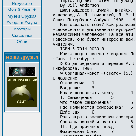
   Improving Self-Esteem in young P
Искусство
   By Jill Anderson

Музей Камней
   Джил Андерсон. Думай, пытайся, 
и перевод А. Л. Шлионский, Л. М. Ш
Музей Оружия
Санкт-Петербург: Азбука, 1996. — 9
Флора и Фауна
   Как осознать себя? Как реализов
Аватары
«словесного и умственного мусора»?
независимым человеком? На все эти 
Смайлики
Надеемся, она будет интересна вам,
Обои
учителям.

   ISBN 5-7044-0033-8

   Книга подготовлена к изданию Пс
Наши Друзья
(Санкт-Петербург)

   © Общая редакция и перевод А. Л
Никифорова, 1996

   © Оригинал-макет «Ленато» (5:)

Оглавление

   Оглавление	1

   Введение	3

   Как использовать книгу	4

   I. Самооценка	5

   Что такое самооценка?	5

   Где начинается самооценка?	5

   Действия	6

   Роль игры в расширении словаря чу
   Словарь эмоций и чувств	6

   II. Где причиняют вред	6

   Физическая боль	7
