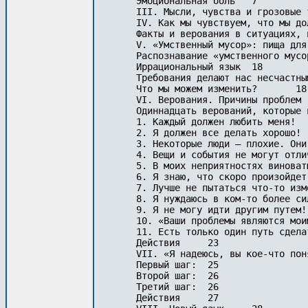
   Эмоциональная боль	7

   III. Мысли, чувства и грозовые ту
   IV. Как мы чувствуем, что мы должн
   Факты и верования в ситуациях, из
   V. «Умственный мусор»: пища для ст
   Распознавание «умственного мусора»
   Иррациональный язык	18

   Требования делают нас несчастными	1
   Что мы можем изменить?	18

   VI. Верования. Причины проблем	19

   Одиннадцать верований, которые вы
   1. Каждый должен любить меня!	20

   2. Я должен все делать хорошо!	20

   3. Некоторые люди — плохие. Они д
   4. Вещи и события не могут отлича
   5. В моих неприятностях виноваты в
   6. Я знаю, что скоро произойдет ч
   7. Лучше не пытаться что-то измени
   8. Я нуждаюсь в ком-то более сильн
   9. Я не могу идти другим путем!	22

   10. «Ваши проблемы являются моими 
   11. Есть только один путь сделать 
   Действия	23

   VII. «Я надеюсь, вы кое-что поняли
   Первый шаг:	25

   Второй шаг:	26

   Третий шаг:	26

   Действия	27
