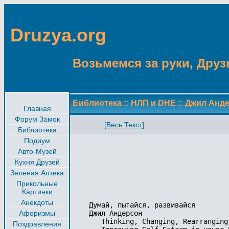
Druzya.org
Возьмемся за руки, Друзь
Библиотека
::
НЛП и DHE
::
Джил Анде
Главная
Форум Замок
[Весь Текст]
Библиотека
Подиум
Авто-Музей
Кухня Друзей
Зеленая Аптека
Прикольные
Картинки
Анекдоты
Думай, пытайся, развивайся

Афоризмы
Джил Андерсон

   Thinking, Changing, Rearranging

Поздравления