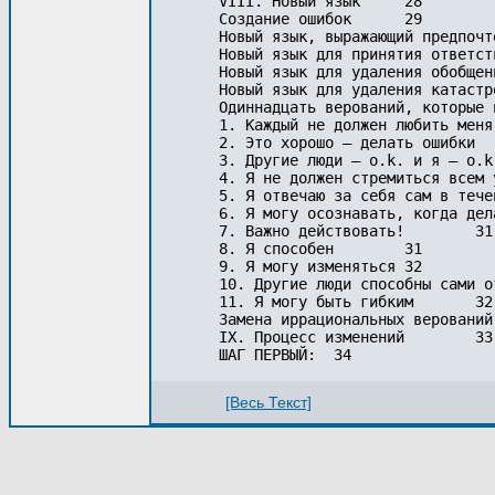
   VIII. Новый язык	28

   Создание ошибок	29

   Новый язык, выражающий предпочтени
   Новый язык для принятия ответствен
   Новый язык для удаления обобщений	3
   Новый язык для удаления катастроф	3
   Одиннадцать верований, которые не
   1. Каждый не должен любить меня	31

   2. Это хорошо — делать ошибки	31

   3. Другие люди — o.k. и я — o.k.	31
   4. Я не должен стремиться всем упр
   5. Я отвечаю за себя сам в течение
   6. Я могу осознавать, когда дела 
   7. Важно действовать!	31

   8. Я способен	31

   9. Я могу изменяться	32

   10. Другие люди способны сами отве
   11. Я могу быть гибким	32

   Замена иррациональных верований	32

   IX. Процесс изменений	33

[Весь Текст]