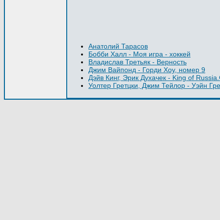
Анатолий Тарасов
Бобби Халл - Моя игра - хоккей
Владислав Третьяк - Верность
Джим Вайпонд - Горди Хоу, номер 9
Дэйв Кинг, Эрик Духачек - King of Russi
Уолтер Гретцки, Джим Тейлор - Уэйн Гр