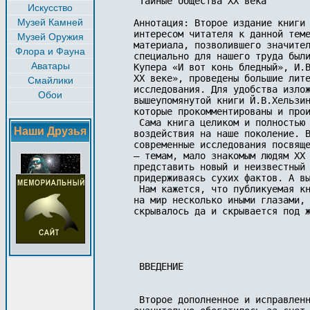
 Тайные общества XX века

Искусство
Музей Камней
Аннотация: Второе издание книги 
интересом читателя к данной теме
Музей Оружия
материала, позволившего значител
Флора и Фауна
специально для нашего труда были
Аватары
Купера «И вот конь бледный», И.В
XX веке», проведены большие лите
Смайлики
исследования. Для удобства излож
Обои
вышеупомянутой книги Й.В.Хельзин
которые прокомментированы и прои
 Сама книга целиком и полностью 
Наши Друзья
воздействия на наше поколение. В
современные исследования посвяще
– темам, мало знакомым людям XX 
представить новый и неизвестный 
придерживаясь сухих фактов. А вы
 Нам кажется, что публикуемая кн
на мир несколько иными глазами, 
скрывалось да и скрывается под ж
 ВВЕДЕНИЕ

 Второе дополненное и исправленн