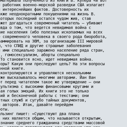
материала полученного из книги В. Купера «И вот 

 работник военно-морской разведки США излагает 

 интереснейших фактов. Достоверность их 

кже неоднократными покушениями на жизнь В. 

оторых последний остался чудом жив, став 

жет догадаться современный читатель – убивают 

вда о том, что ведется невидимая война с 

ие населения (ибо полезных ископаемых на всех 

 современного человека в своего рода биоробота, 

аммировать на ЭВМ, за организацию III мировой 

, что СПИД и другие страшные заболевания 

 ими специально заражено население ряда стран, 

, гомосексуализм, аборты специально 

То становится ясно, идет невидимая война. 

оры? Какую они преследуют цель? На эти вопросы 

нной книге.

контролируются и управляются несколькими 

же высказывалось многими авторами. Йан Ван 

т перед читателем такое же утверждение – они 

ультизма с высокими финансовыми кругами и 

ая голых эмоций. Их книги это не только 

ий и бесконечной работы с текстами; они 

тных служб и сугубо тайных документов, 

 авторов. Итак, давайте перейдем 

оты.

льзинг пишет: «Существуют два плана 

 них является общим, что называется открытым, 

знание среднего гражданина средствами массовой 
