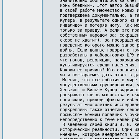
значительно обогатилось за счет 
конь бледный». Этот автор бывший
в своей работе множество новых и
подтверждена документально, а та
Купера, в результате одного из к
инвалидом и потеряв ногу. Как мо
только за правду. А если это пра
собственным народом за: сокращен
скоро не хватит), за превращение
поведение которого можно запрогр
войны. Если данные говорят о том
разработаны в лабораториях ЦРУ и
что голод, революции, наркомания
культивируются среди населения. 
Каковы ее причины? Кто организат
мы и постараемся дать ответ в да
 Мнение, что все события в мире 
могущественными группировками, у
Хельзинг и Вильям Купер выдвигаю
раскрывают связь масонства и окк
политикой, приводя факты и избег
результат многолетних исследован
подкреплены также отчетами секре
промыслом Божиим попавших в руки
непосредственно к теме нашей раб
 В введении своей книги И. В. Хе
исторической реальности. Один из
мнением, которое внедряется в со