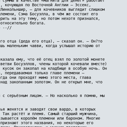
 суммы в качестве «магнита для денег» работает 

, кочующая по Восточной Англии – Эссекс, 

Линкольншир, – для кочевников выглядит слишком 

лемени, Сэма Босуэлла, в чём же состоит его 

рить на эту тему, но потом нехотя признался, 

относительно богата.

 --// 

го отца (деда его отца), – сказал он. – Он?то 

шь маленьким чавви, когда услышал историю от 

казала ему, что её отец взял по золотой монете 

ветви Босуэллов, члены которой кочевали вместе) 

 кусок он закопал на кладбище в особую ночь. Он 

, передаваемая только главе племени – 

гда они проходят мимо этого места, глава 

над закопанным золотом. Он не открыл мне, что 

 с серьёзным лицом. – Но насколько я помню, мы 

ья женятся и заводят свои вардо, в которых 

 Так растёт и племя. Самый старший мужчина, 

зывается королём племени или бароном. Многие 

признают этого названия, но некоторые его 
