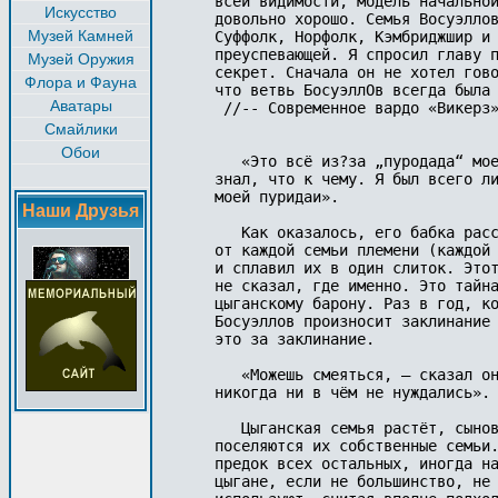
всей видимости, модель начальной
Искусство
довольно хорошо. Семья Восуэллов
Музей Камней
Суффолк, Норфолк, Кэмбриджшир и 
преуспевающей. Я спросил главу п
Музей Оружия
секрет. Сначала он не хотел гово
Флора и Фауна
что ветвь БосуэллОв всегда была 
Аватары
 //-- Современное вардо «Викерз»
Смайлики
Обои
   «Это всё из?за „пуродада“ мое
знал, что к чему. Я был всего ли
моей пуридаи».

Наши Друзья
   Как оказалось, его бабка расс
от каждой семьи племени (каждой 
и сплавил их в один слиток. Этот
не сказал, где именно. Это тайна
цыганскому барону. Раз в год, ко
Босуэллов произносит заклинание 
это за заклинание.

   «Можешь смеяться, – сказал он
никогда ни в чём не нуждались».

   Цыганская семья растёт, сынов
поселяются их собственные семьи.
предок всех остальных, иногда на
цыгане, если не большинство, не 