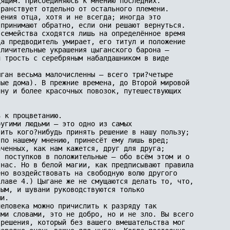
ящим. Присоединяюсь к мнению последних.

ранствует отдельно от остального племени. 

ения отца, хотя и не всегда; иногда это 

принимают обратно, если они решают вернуться. 

семейства сходятся лишь на определённое время 

а предводитель умирает, его титул и положение 

личительные украшения цыганского барона – 

 трость с серебряным набалдашником в виде 

ган весьма малочисленны – всего три?четыре 

ые дома). В прежние времена, до Второй мировой 

ну и более красочных повозок, путешествующих 

 к процветанию.

угими людьми – это одно из самых 

ить кого?нибудь принять решение в нашу пользу; 

по нашему мнению, принесёт ему лишь вред; 

ченных, как нам кажется, друг для друга; 

 поступков в положительные – обо всём этом и о 

нас. Но в белой магии, как предписывают правила 

но воздействовать на свободную волю другого 

лаве 4.) Цыгане же не смущаются делать то, что, 

ым, и шувани руководствуются только 

и.

еловека можно причислить к разряду так 

ми словами, это не добро, но и не зло. Вы всего 

решения, который без вашего вмешательства мог 
