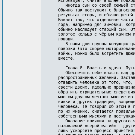
используют, считая вполне подход
   Иногда сын со своей семьёй ст
Обычно так поступают с благослов
результат ссоры, и обычно детей 
Бывает так, что отдельные части 
года, например для зимовки. Когд
обычно наследует старший сын. От
золотое кольцо с чёрным камнем и
лошади.

   В наши дни группы кочующих цы
повозки (это скорее моторизованн
войны, можно было встретить дюжи
вместе.

   Глава 8. Власть и удача. Путь
   Обеспечить себе власть над др
распространённых желаний. Застав
отвадить человека от того, что, 
свести двоих, идеально предназна
обратить отрицательные следствия
многом другом мечтают многие из 
викки и других традиций, запреще
человека. (Я говорил об этом в г
по их мнению, считается правильн
собственными мыслями и поступкам
   Оказание влияния на другого ч
называемой «серой магий» – други
лишь ускоряете процесс принятия 