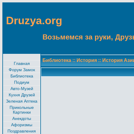
Druzya.org
Возьмемся за руки, Друзь
Библиотека
::
История
::
История Ази
Главная
Форум Замок
Библиотека
Подиум
Авто-Музей
Кухня Друзей
Зеленая Аптека
Прикольные
Картинки
Анекдоты
Афоризмы
Поздравления