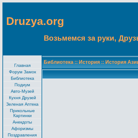
Druzya.org
Возьмемся за руки, Друзь
Библиотека
::
История
::
История Ази
Главная
Форум Замок
Библиотека
Подиум
Авто-Музей
Кухня Друзей
Зеленая Аптека
Прикольные
Картинки
Анекдоты
Афоризмы
Поздравления