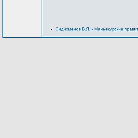
Сидихменов В.Я. - Маньчжурские правит